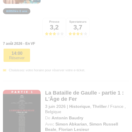
Dès 6 ans
Presse
Spectateurs
3,2
3,7
7 août 2026 - En VF
14:00
Réserver
Choisissez votre horaire pour réserver votre e-ticket.
La Bataille de Gaulle - partie 1 :
L'Âge de Fer
3 juin 2026
|
Historique
,
Thriller
/
France
,
Belgique
De
Antonin Baudry
Avec
Simon Abkarian
,
Simon Russell
Beale
,
Florian Lesieur