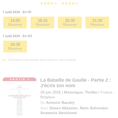
7 août 2026 - En VF
14:00
16:15
20:30
21:30
Réserver
Réserver
Réserver
Réserver
7 août 2026 - En VO
19:30
Réserver
Choisissez votre horaire pour réserver votre e-ticket.
La Bataille de Gaulle - Partie 2 :
J’écris ton nom
26 juin 2026
|
Historique
,
Thriller
/
France
,
Belgique
De
Antonin Baudry
Avec
Simon Abkarian
,
Niels Schneider
,
Anamaria Vartolomei