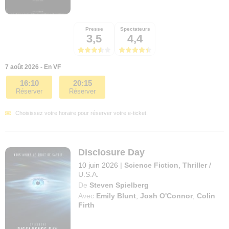
Presse
Spectateurs
3,5
4,4
7 août 2026 - En VF
16:10
20:15
Réserver
Réserver
Choisissez votre horaire pour réserver votre e-ticket.
Disclosure Day
10 juin 2026
|
Science Fiction
,
Thriller
/
U.S.A.
De
Steven Spielberg
Avec
Emily Blunt
,
Josh O'Connor
,
Colin
Firth