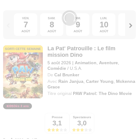
VEN.
SAM.
DIM.
LUN.
MAR.
7
8
9
10
11
AOÛT
AOÛT
AOÛT
AOÛT
AOÛT
La Pat' Patrouille : Le film
SORTI CETTE SEMAINE
mission Dino
5 août 2026
|
Animation
,
Aventure
,
Comédie
/
U.S.A.
De
Cal Brunker
Avec
Rain Janjua
,
Carter Young
,
Mckenna
Grace
Titre original
PAW Patrol: The Dino Movie
Dès 3 ans
Presse
Spectateurs
3,1
3,0