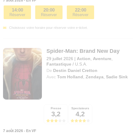
7 août 2026 - En VF
14:00
20:00
22:00
Réserver
Réserver
Réserver
Choisissez votre horaire pour réserver votre e-ticket.
Spider-Man: Brand New Day
29 juillet 2026
|
Action
,
Aventure
,
Fantastique
/
U.S.A.
De
Destin Daniel Cretton
Avec
Tom Holland
,
Zendaya
,
Sadie Sink
Presse
Spectateurs
3,2
4,2
7 août 2026 - En VF