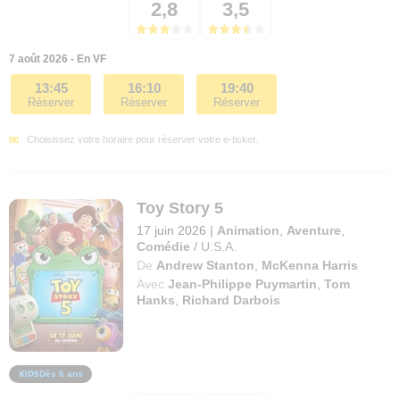
2,8
3,5
7 août 2026 - En VF
13:45
16:10
19:40
Réserver
Réserver
Réserver
Choisissez votre horaire pour réserver votre e-ticket.
Toy Story 5
17 juin 2026
|
Animation
,
Aventure
,
Comédie
/
U.S.A.
De
Andrew Stanton
,
McKenna Harris
Avec
Jean-Philippe Puymartin
,
Tom
Hanks
,
Richard Darbois
Dès 6 ans