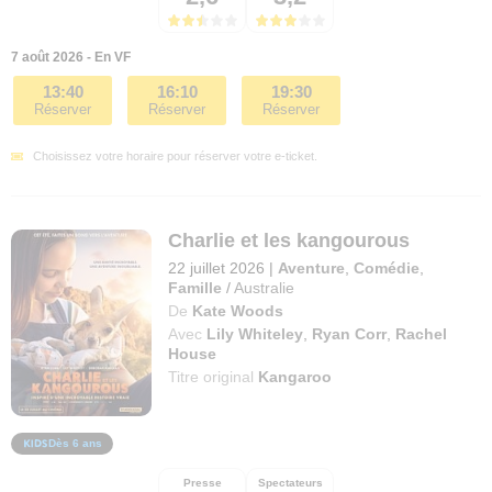
7 août 2026 - En VF
13:40
16:10
19:30
Réserver
Réserver
Réserver
Choisissez votre horaire pour réserver votre e-ticket.
Charlie et les kangourous
22 juillet 2026
|
Aventure
,
Comédie
,
Famille
/
Australie
De
Kate Woods
Avec
Lily Whiteley
,
Ryan Corr
,
Rachel
House
Titre original
Kangaroo
Dès 6 ans
Presse
Spectateurs