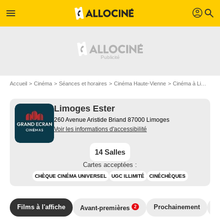
profil
menu
search
Accueil
Cinéma
Séances et horaires
Cinéma Haute-Vienne
Cinéma à Limoges
Limoges Ester
260 Avenue Aristide Briand 87000 Limoges
Voir les informations d'accessibilité
14 Salles
Cartes acceptées :
CHÈQUE CINÉMA UNIVERSEL
UGC ILLIMITÉ
CINÉCHÈQUES
Films à l'affiche
Prochainement
E
Avant-premières
2