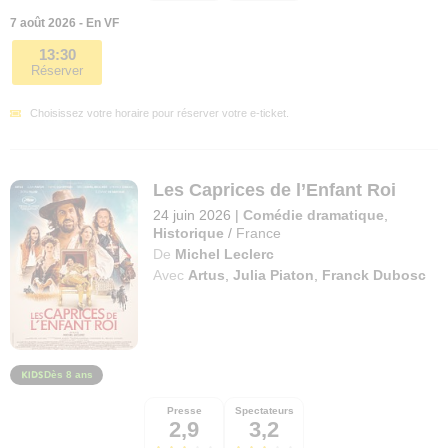
7 août 2026 - En VF
13:30
Réserver
Choisissez votre horaire pour réserver votre e-ticket.
Les Caprices de l’Enfant Roi
24 juin 2026
|
Comédie dramatique
,
Historique
/
France
De
Michel Leclerc
Avec
Artus
,
Julia Piaton
,
Franck Dubosc
Dès 8 ans
Presse
Spectateurs
2,9
3,2