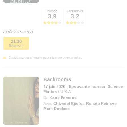
Presse
Spectateurs
3,9
3,2
7 août 2026 - En VF
21:30
Réserver
Choisissez votre horaire pour réserver votre e-ticket.
Backrooms
17 juin 2026
|
Epouvante-horreur
,
Science
Fiction
/
U.S.A.
De
Kane Parsons
Avec
Chiwetel Ejiofor
,
Renate Reinsve
,
Mark Duplass