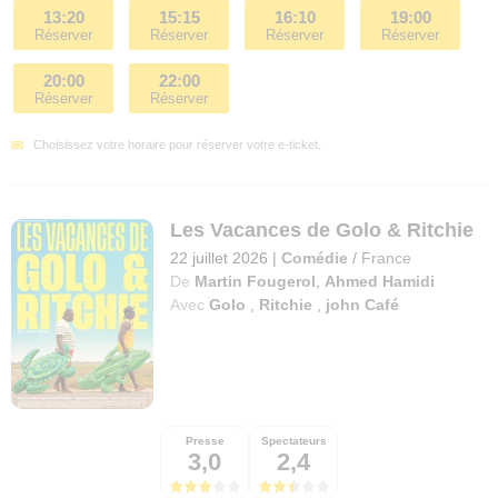
13:20
15:15
16:10
19:00
Réserver
Réserver
Réserver
Réserver
20:00
22:00
Réserver
Réserver
Choisissez votre horaire pour réserver votre e-ticket.
Les Vacances de Golo & Ritchie
22 juillet 2026
|
Comédie
/
France
De
Martin Fougerol
,
Ahmed Hamidi
Avec
Golo
,
Ritchie
,
john Café
Presse
Spectateurs
3,0
2,4