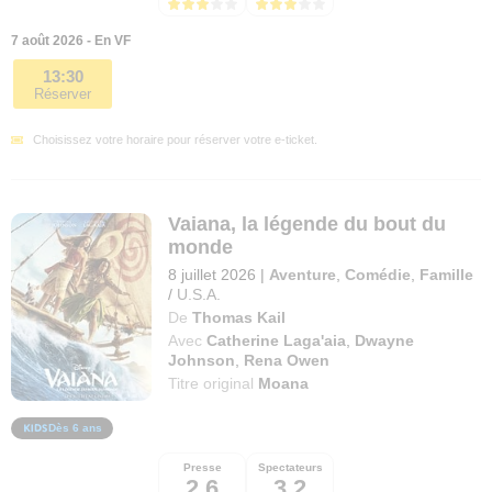
7 août 2026 - En VF
13:30
Réserver
Choisissez votre horaire pour réserver votre e-ticket.
Vaiana, la légende du bout du
monde
8 juillet 2026
|
Aventure
,
Comédie
,
Famille
/
U.S.A.
De
Thomas Kail
Avec
Catherine Laga'aia
,
Dwayne
Johnson
,
Rena Owen
Titre original
Moana
Dès 6 ans
Presse
Spectateurs
2,6
3,2