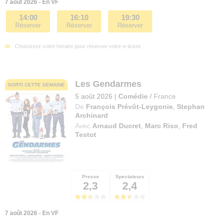
7 août 2026 - En VF
14:00
16:10
19:30
Réserver
Réserver
Réserver
Choisissez votre horaire pour réserver votre e-ticket.
Les Gendarmes
SORTI CETTE SEMAINE
5 août 2026
|
Comédie
/
France
De
François Prévôt-Leygonie
,
Stephan
Archinard
Avec
Arnaud Ducret
,
Marc Riso
,
Fred
Testot
Presse
Spectateurs
2,3
2,4
7 août 2026 - En VF