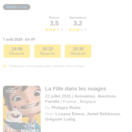
Dès 6 ans
Presse
Spectateurs
3,5
3,2
7 août 2026 - En VF
14:00
16:10
19:30
Réserver
Réserver
Réserver
Choisissez votre horaire pour réserver votre e-ticket.
La Fille dans les nuages
22 juillet 2026
|
Animation
,
Aventure
,
Famille
/
France
,
Belgique
De
Philippe Riche
Avec
Louane Emera
,
Jamel Debbouze
,
Grégoire Ludig