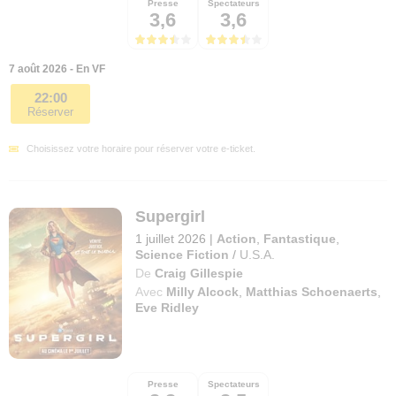
Presse
Spectateurs
3,6
3,6
7 août 2026 - En VF
22:00
Réserver
Choisissez votre horaire pour réserver votre e-ticket.
Supergirl
1 juillet 2026
|
Action
,
Fantastique
,
Science Fiction
/
U.S.A.
De
Craig Gillespie
Avec
Milly Alcock
,
Matthias Schoenaerts
,
Eve Ridley
Presse
Spectateurs