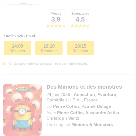
Presse
Spectateurs
3,9
4,5
7 août 2026 - En VF
14:00
16:10
20:15
Réserver
Réserver
Réserver
Choisissez votre horaire pour réserver votre e-ticket.
Des Minions et des monstres
24 juin 2026
|
Animation
,
Aventure
,
Comédie
/
U.S.A.
,
France
De
Pierre Coffin
,
Patrick Delage
Avec
Pierre Coffin
,
Alexandre Astier
,
Christoph Waltz
Titre original
Minions & Monsters