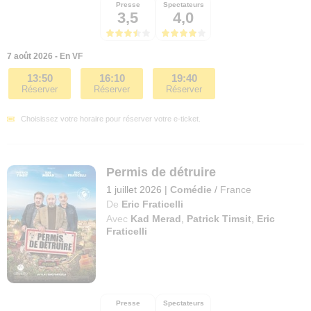
Presse
Spectateurs
3,5
4,0
7 août 2026 - En VF
13:50
16:10
19:40
Réserver
Réserver
Réserver
Choisissez votre horaire pour réserver votre e-ticket.
Permis de détruire
1 juillet 2026
|
Comédie
/
France
De
Eric Fraticelli
Avec
Kad Merad
,
Patrick Timsit
,
Eric
Fraticelli
Presse
Spectateurs