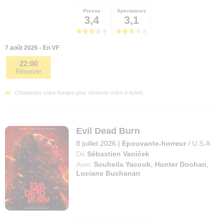
Presse
Spectateurs
3,4
3,1
7 août 2026 - En VF
22:00
Réserver
Choisissez votre horaire pour réserver votre e-ticket.
Evil Dead Burn
8 juillet 2026
|
Epouvante-horreur
/
U.S.A.
De
Sébastien Vaniček
Avec
Souheila Yacoub
,
Hunter Doohan
,
Luciane Buchanan