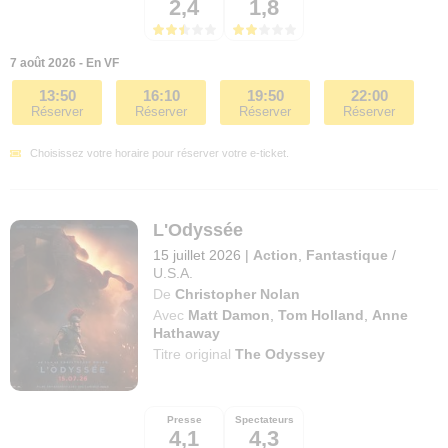
2,4
1,8
7 août 2026 - En VF
13:50
16:10
19:50
22:00
Réserver
Réserver
Réserver
Réserver
Choisissez votre horaire pour réserver votre e-ticket.
L'Odyssée
15 juillet 2026
|
Action
,
Fantastique
/
U.S.A.
De
Christopher Nolan
Avec
Matt Damon
,
Tom Holland
,
Anne
Hathaway
Titre original
The Odyssey
Presse
Spectateurs
4,1
4,3