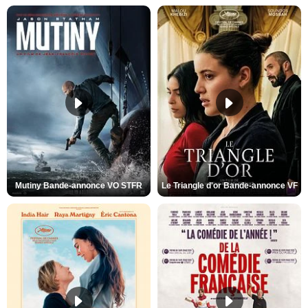
Mutiny Bande-annonce VO STFR
Le Triangle d'or Bande-annonce VF