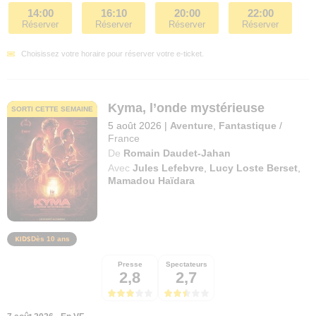
14:00
16:10
20:00
22:00
Réserver
Réserver
Réserver
Réserver
Choisissez votre horaire pour réserver votre e-ticket.
Kyma, l’onde mystérieuse
SORTI CETTE SEMAINE
5 août 2026
|
Aventure
,
Fantastique
/
France
De
Romain Daudet-Jahan
Avec
Jules Lefebvre
,
Lucy Loste Berset
,
Mamadou Haïdara
Dès 10 ans
Presse
Spectateurs
2,8
2,7