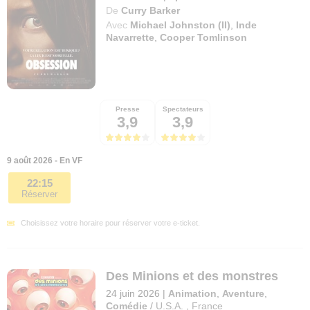
De
Curry Barker
Avec
Michael Johnston (II)
,
Inde
Navarrette
,
Cooper Tomlinson
Presse
Spectateurs
3,9
3,9
9 août 2026 - En VF
22:15
Réserver
Choisissez votre horaire pour réserver votre e-ticket.
Des Minions et des monstres
24 juin 2026
|
Animation
,
Aventure
,
Comédie
/
U.S.A.
,
France