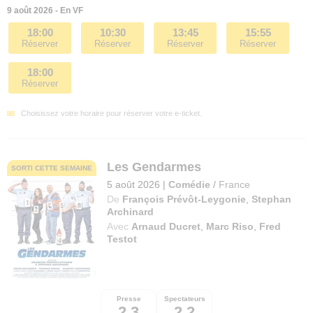
9 août 2026 - En VF
18:00
10:30
13:45
15:55
Réserver
Réserver
Réserver
Réserver
18:00
Réserver
Choisissez votre horaire pour réserver votre e-ticket.
Les Gendarmes
SORTI CETTE SEMAINE
5 août 2026
|
Comédie
/
France
De
François Prévôt-Leygonie
,
Stephan
Archinard
Avec
Arnaud Ducret
,
Marc Riso
,
Fred
Testot
Presse
Spectateurs
2,3
2,2