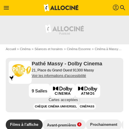
profil
menu
search
Accueil
Cinéma
Séances et horaires
Cinéma Essonne
Cinéma à Massy
Path
Pathé Massy - Dolby Cinema
21, Place du Grand Ouest 91300 Massy
Voir les informations d'accessibilité
9 Salles
Cartes acceptées :
CHÈQUE CINÉMA UNIVERSEL
CINÉPASS
Films à l'affiche
Prochainement
T
Avant-premières
4