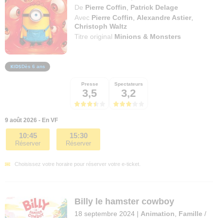
De
Pierre Coffin
,
Patrick Delage
Avec
Pierre Coffin
,
Alexandre Astier
,
Christoph Waltz
Titre original
Minions & Monsters
Dès 6 ans
Presse
Spectateurs
3,5
3,2
9 août 2026 - En VF
10:45
15:30
Réserver
Réserver
Choisissez votre horaire pour réserver votre e-ticket.
Billy le hamster cowboy
18 septembre 2024
|
Animation
,
Famille
/