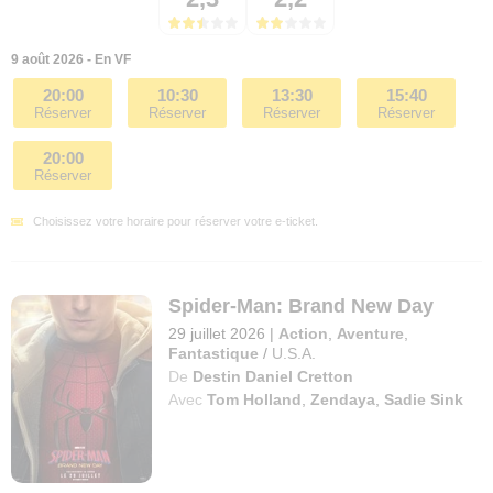
9 août 2026 - En VF
20:00
10:30
13:30
15:40
Réserver
Réserver
Réserver
Réserver
20:00
Réserver
Choisissez votre horaire pour réserver votre e-ticket.
Spider-Man: Brand New Day
29 juillet 2026
|
Action
,
Aventure
,
Fantastique
/
U.S.A.
De
Destin Daniel Cretton
Avec
Tom Holland
,
Zendaya
,
Sadie Sink