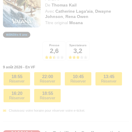
De
Thomas Kail
Avec
Catherine Laga'aia
,
Dwayne
Johnson
,
Rena Owen
Titre original
Moana
Dès 6 ans
Presse
Spectateurs
2,6
3,2
9 août 2026 - En VF
18:55
22:00
10:45
13:45
Réserver
Réserver
Réserver
Réserver
16:20
18:55
Réserver
Réserver
Choisissez votre horaire pour réserver votre e-ticket.