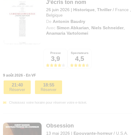
J’écris ton nom
26 juin 2026
|
Historique
,
Thriller
/
France
,
Belgique
De
Antonin Baudry
Avec
Simon Abkarian
,
Niels Schneider
,
Anamaria Vartolomei
Presse
Spectateurs
3,9
4,5
9 août 2026 - En VF
21:40
18:55
Réserver
Réserver
Choisissez votre horaire pour réserver votre e-ticket.
Obsession
13 mai 2026
|
Epouvante-horreur
/
U.S.A.