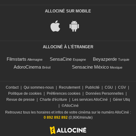
ALLOCINÉ SUR MOBILE
ALLOCINÉ À L'ÉTRANGER
Filmstarts
SensaCine
Beyazperde
Allemagne
Espagne
Turquie
AdoroCinema
Sensacine México
Brésil
Mexique
Contact
|
Qui sommes-nous
|
Recrutement
|
Publicité
|
CGU
|
CGV
|
Politique de cookies
|
Préférences cookies
|
Données Personnelles
|
Revue de presse
|
Charte d'écriture
|
Les services AlloCiné
|
Gérer Utiq
|
©AlloCiné
Retrouvez tous les horaires et infos de votre cinéma sur le numéro AlloCiné :
0 892 892 892
(0,90€/minute)