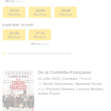
14:15
18:00
20:05
Réserver
Réserver
Réserver
9 août 2026 - En VOST
21:30
17:15
Réserver
Réserver
Choisissez votre horaire pour réserver votre e-ticket.
De la Comédie-Française
22 juillet 2026
|
Comédie
/
France
De
Martin Darondeau
,
Bertrand Usclat
Avec
Pauline Clément
,
Laurent Stocker
,
Julien Frison