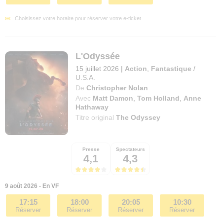
Choisissez votre horaire pour réserver votre e-ticket.
L'Odyssée
15 juillet 2026
|
Action
,
Fantastique
/
U.S.A.
De
Christopher Nolan
Avec
Matt Damon
,
Tom Holland
,
Anne
Hathaway
Titre original
The Odyssey
Presse
Spectateurs
4,1
4,3
9 août 2026 - En VF
17:15
18:00
20:05
10:30
Réserver
Réserver
Réserver
Réserver