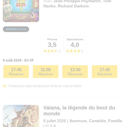
Avec
Jean-Philippe Puymartin
,
Tom
Hanks
,
Richard Darbois
Dès 6 ans
Presse
Spectateurs
3,5
4,0
9 août 2026 - En VF
17:45
11:00
13:30
17:45
Réserver
Réserver
Réserver
Réserver
Choisissez votre horaire pour réserver votre e-ticket.
Vaiana, la légende du bout du
monde
8 juillet 2026
|
Aventure
,
Comédie
,
Famille
/
U.S.A.