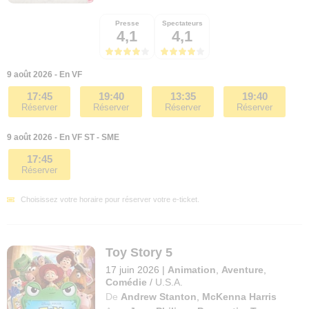
Presse
Spectateurs
4,1
4,1
9 août 2026 - En VF
17:45
19:40
13:35
19:40
Réserver
Réserver
Réserver
Réserver
9 août 2026 - En VF ST - SME
17:45
Réserver
Choisissez votre horaire pour réserver votre e-ticket.
Toy Story 5
17 juin 2026
|
Animation
,
Aventure
,
Comédie
/
U.S.A.
De
Andrew Stanton
,
McKenna Harris