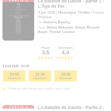
La Bataille de Gaulle - partie 1 :
L'Âge de Fer
3 juin 2026
|
Historique
,
Thriller
/
France
,
Belgique
De
Antonin Baudry
Avec
Simon Abkarian
,
Simon Russell
Beale
,
Florian Lesieur
Presse
Spectateurs
3,5
4,4
9 août 2026 - En VF
19:00
21:30
15:35
Réserver
Réserver
Réserver
Choisissez votre horaire pour réserver votre e-ticket.
La Bataille de Gaulle - Partie 2 :