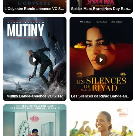
L'Odyssée Bande-annonce VO STFR
Spider-Man: Brand New Day Bande-annonce VO STFR
Mutiny Bande-annonce VO STFR
Les Silences de Riyad Bande-annonce VO STFR