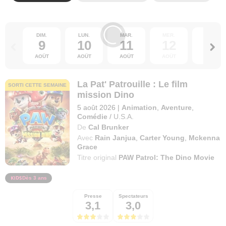
DIM.
LUN.
MAR.
MER.
JEU.
9
10
11
12
13
AOÛT
AOÛT
AOÛT
AOÛT
AOÛT
La Pat' Patrouille : Le film
SORTI CETTE SEMAINE
mission Dino
5 août 2026
|
Animation
,
Aventure
,
Comédie
/
U.S.A.
De
Cal Brunker
Avec
Rain Janjua
,
Carter Young
,
Mckenna
Grace
Titre original
PAW Patrol: The Dino Movie
Dès 3 ans
Presse
Spectateurs
3,1
3,0