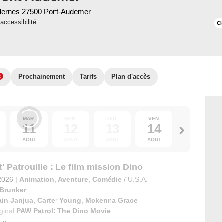
ernes 27500 Pont-Audemer
'accessibilité
C
Prochainement
Tarifs
Plan d'accès
2
MAR.
MER.
JEU.
VEN.
SAM.
11
12
13
14
15
AOÛT
AOÛT
AOÛT
AOÛT
AOÛT
' Patrouille : Le film mission Dino
2026
|
Animation
,
Aventure
,
Comédie
/
U.S.A.
 Brunker
ain Janjua
,
Carter Young
,
Mckenna Grace
iginal
PAW Patrol: The Dino Movie