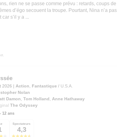
tions, rien ne se passe comme prévu : retards, coups de
lèmes d’égo secouent la troupe. Pourtant, Nina n’a pas
ar s’il y a ...
et.
yssée
et 2026
|
Action
,
Fantastique
/
U.S.A.
istopher Nolan
att Damon
,
Tom Holland
,
Anne Hathaway
iginal
The Odyssey
 - 12 ans
se
Spectateurs
1
4,3