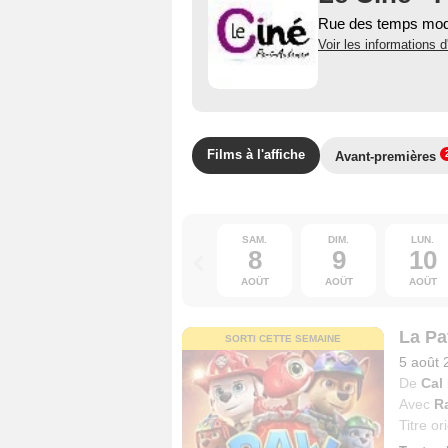
Rue des temps mod
Voir les informations d
Films à l'affiche
Avant-premières
SAM.
DIM.
LUN.
8
9
10
AOÛT
AOÛT
AOÛT
La Pat
SORTI CETTE SEMAINE
5 août 
De
Cal
Avec
R
Titre or