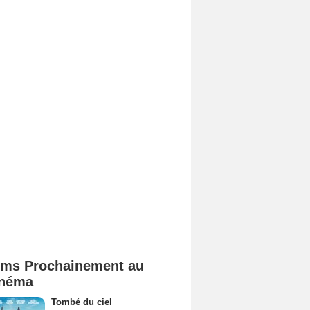
lms Prochainement au
néma
Tombé du ciel