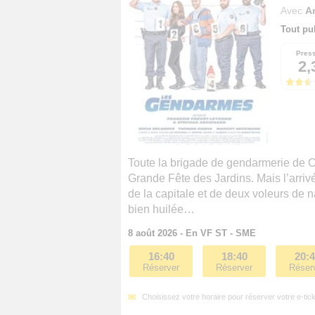
Avec
A
Tout pu
Pres
2,
Toute la brigade de gendarmerie de 
Grande Fête des Jardins. Mais l’arrivé
de la capitale et de deux voleurs de n
bien huilée…
8 août 2026 - En VF ST - SME
16:40
18:40
20:
Réserver
Réserver
Réser
Choisissez votre horaire pour réserver votre e-tick