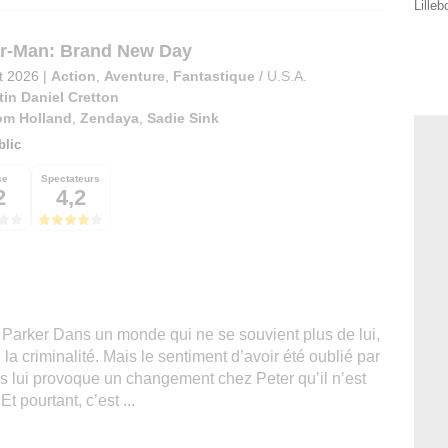
Lille
r-Man: Brand New Day
et 2026
|
Action
,
Aventure
,
Fantastique
/
U.S.A.
tin Daniel Cretton
om Holland
,
Zendaya
,
Sadie Sink
blic
se
Spectateurs
2
4,2
 Parker Dans un monde qui ne se souvient plus de lui,
e la criminalité. Mais le sentiment d’avoir été oublié par
 lui provoque un changement chez Peter qu’il n’est
t pourtant, c’est ...