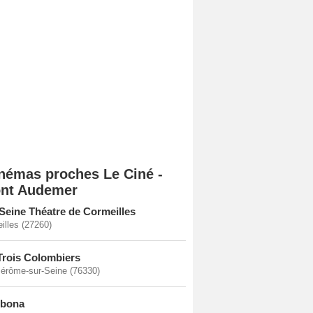
némas proches Le Ciné -
nt Audemer
Seine Théatre de Cormeilles
illes (27260)
Trois Colombiers
Jérôme-sur-Seine (76330)
obona