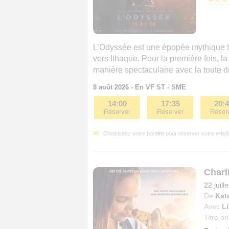
L’Odyssée est une épopée mythique to
vers Ithaque. Pour la première fois, l
manière spectaculaire avec la toute 
8 août 2026 - En VF ST - SME
14:00
17:35
20:
Réserver
Réserver
Réser
Choisissez votre horaire pour réserver votre e-tick
Charl
22 juill
De
Kat
Avec
Li
Titre or