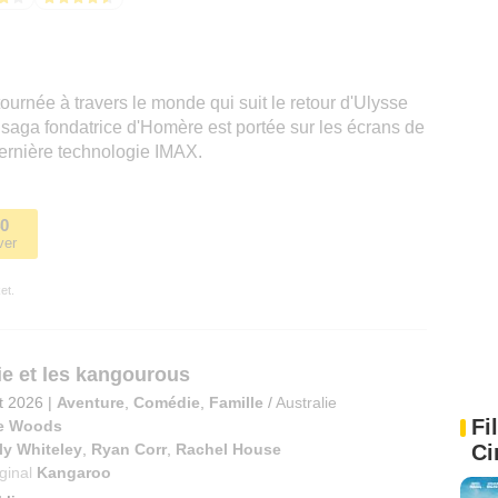
urnée à travers le monde qui suit le retour d'Ulysse
a saga fondatrice d'Homère est portée sur les écrans de
dernière technologie IMAX.
40
ver
et.
ie et les kangourous
et 2026
|
Aventure
,
Comédie
,
Famille
/
Australie
Fi
e Woods
Ci
ly Whiteley
,
Ryan Corr
,
Rachel House
iginal
Kangaroo