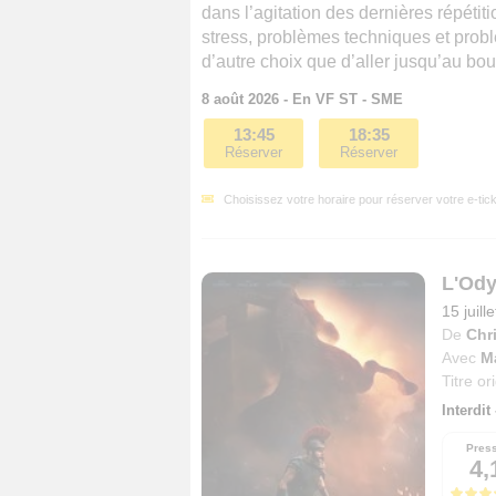
dans l’agitation des dernières répéti
stress, problèmes techniques et prob
d’autre choix que d’aller jusqu’au bout c
8 août 2026 - En VF ST - SME
13:45
18:35
Réserver
Réserver
Choisissez votre horaire pour réserver votre e-tick
L'Od
15 juill
De
Chr
Avec
M
Titre or
Interdit
Pres
4,