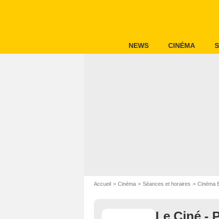
NEWS
CINÉMA
S
Accueil
Cinéma
Séances et horaires
Cinéma 
Le Ciné -