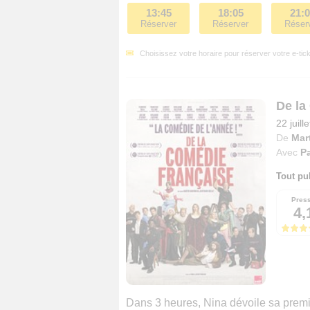
13:45
18:05
21:
Réserver
Réserver
Réser
Choisissez votre horaire pour réserver votre e-tick
De la
22 juill
De
Mar
Avec
P
Tout pu
Pres
4,
Dans 3 heures, Nina dévoile sa prem