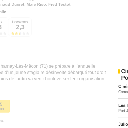
rnaud Ducret
,
Marc Riso
,
Fred Testot
blic
se
Spectateurs
3
2,3
Charnay-Lès-Mâcon (71) se prépare à l’annuelle
Ci
e d’un jeune stagiaire désinvolte débarqué tout droit
Po
ains de jardin va venir bouleverser leur organisation
Ciné
Corme
45
Les 
ver
Port-
et.
Juli