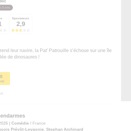
blic
s 3 ans
se
Spectateurs
1
2,9
nd leur navire, la Pat’ Patrouille s’échoue sur une île
lée de dinosaures !
50
ver
et.
Gendarmes
2026
|
Comédie
/
France
nçois Prévôt-Leygonie
,
Stephan Archinard