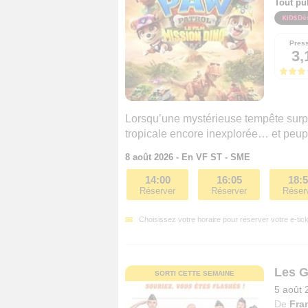
Tout pu
Dè
Pres
3,
Lorsqu’une mystérieuse tempête surpre
tropicale encore inexplorée… et peup
8 août 2026 - En VF ST - SME
14:00
16:05
18:
Réserver
Réserver
Réser
Choisissez votre horaire pour réserver votre e-tick
Les 
SORTI CETTE SEMAINE
5 août 
De
Fra