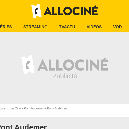
ÉRIES
STREAMING
TVACTU
VIDÉOS
VOD
Eure
Le Ciné - Pont Audemer à Pont-Audemer
 Pont Audemer