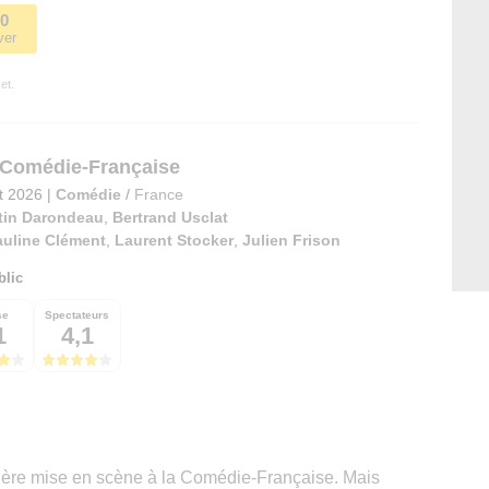
00
ver
et.
 Comédie-Française
et 2026
|
Comédie
/
France
tin Darondeau
,
Bertrand Usclat
auline Clément
,
Laurent Stocker
,
Julien Frison
blic
se
Spectateurs
1
4,1
ière mise en scène à la Comédie-Française. Mais