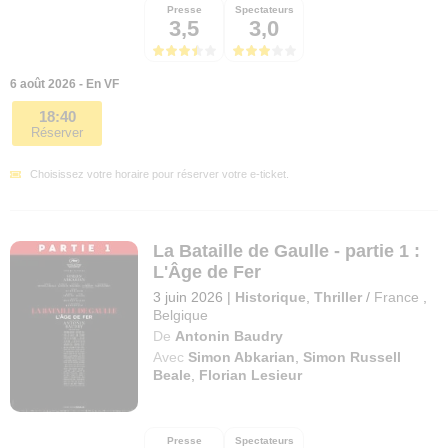
Presse
Spectateurs
3,5
3,0
6 août 2026 - En VF
18:40
Réserver
Choisissez votre horaire pour réserver votre e-ticket.
La Bataille de Gaulle - partie 1 :
L'Âge de Fer
3 juin 2026
|
Historique
,
Thriller
/
France
,
Belgique
De
Antonin Baudry
Avec
Simon Abkarian
,
Simon Russell
Beale
,
Florian Lesieur
Presse
Spectateurs