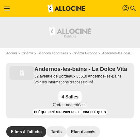
profil
menu
search
Accueil
Cinéma
Séances et horaires
Cinéma Gironde
Andernos-les-bains - La Dolce Vita à Andernos-les-Bains
Andernos-les-bains - La Dolce Vita
32 avenue de Bordeaux 33510 Andernos-les-Bains
Voir les informations d'accessibilité
4 Salles
Cartes acceptées :
CHÈQUE CINÉMA UNIVERSEL
CINÉCHÈQUES
Films à l'affiche
Tarifs
Plan d'accès