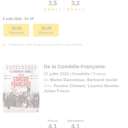
3,5
3,2
6 août 2026 - En VF
15:50
16:20
Réserver
Réserver
Choisissez votre horaire pour réserver votre e-ticket.
De la Comédie-Française
22 juillet 2026
|
Comédie
/
France
De
Martin Darondeau
,
Bertrand Usclat
Avec
Pauline Clément
,
Laurent Stocker
,
Julien Frison
Presse
Spectateurs
4,1
4,1