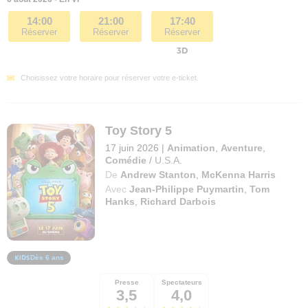
14:00
21:00
17:40
Réserver
Réserver
Réserver
Choisissez votre horaire pour réserver votre e-ticket.
Toy Story 5
17 juin 2026
|
Animation
,
Aventure
,
Comédie
/
U.S.A.
De
Andrew Stanton
,
McKenna Harris
Avec
Jean-Philippe Puymartin
,
Tom
Hanks
,
Richard Darbois
Dès 6 ans
Presse
Spectateurs
3,5
4,0