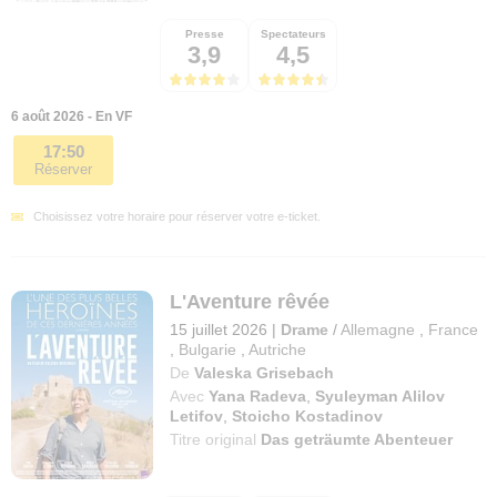
Presse
Spectateurs
3,9
4,5
6 août 2026 - En VF
17:50
Réserver
Choisissez votre horaire pour réserver votre e-ticket.
L'Aventure rêvée
15 juillet 2026
|
Drame
/
Allemagne
,
France
,
Bulgarie
,
Autriche
De
Valeska Grisebach
Avec
Yana Radeva
,
Syuleyman Alilov
Letifov
,
Stoicho Kostadinov
Titre original
Das geträumte Abenteuer