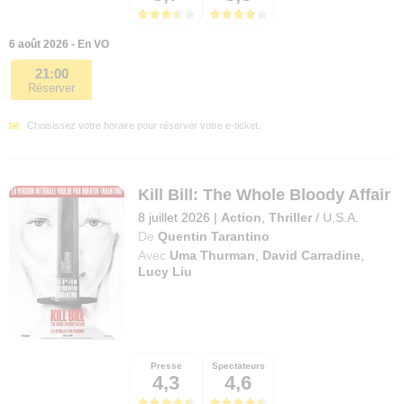
6 août 2026 - En VO
21:00
Réserver
Choisissez votre horaire pour réserver votre e-ticket.
Kill Bill: The Whole Bloody Affair
8 juillet 2026
|
Action
,
Thriller
/
U.S.A.
De
Quentin Tarantino
Avec
Uma Thurman
,
David Carradine
,
Lucy Liu
Presse
Spectateurs
4,3
4,6