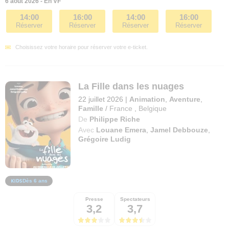
6 août 2026 - En VF
14:00
16:00
14:00
16:00
Réserver
Réserver
Réserver
Réserver
Choisissez votre horaire pour réserver votre e-ticket.
La Fille dans les nuages
22 juillet 2026
|
Animation
,
Aventure
,
Famille
/
France
,
Belgique
De
Philippe Riche
Avec
Louane Emera
,
Jamel Debbouze
,
Grégoire Ludig
Dès 6 ans
Presse
Spectateurs
3,2
3,7