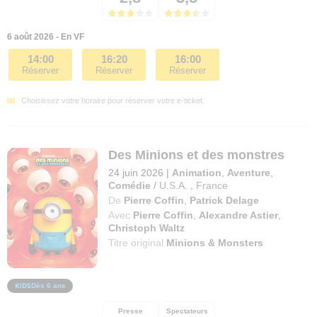
6 août 2026 - En VF
14:00
16:20
16:00
Réserver
Réserver
Réserver
Choisissez votre horaire pour réserver votre e-ticket.
Des Minions et des monstres
24 juin 2026
|
Animation
,
Aventure
,
Comédie
/
U.S.A.
,
France
De
Pierre Coffin
,
Patrick Delage
Avec
Pierre Coffin
,
Alexandre Astier
,
Christoph Waltz
Titre original
Minions & Monsters
Dès 6 ans
Presse
Spectateurs