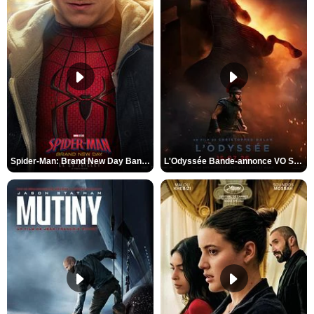
Spider-Man: Brand New Day Bande-annonce VO STFR
L'Odyssée Bande-annonce VO STFR