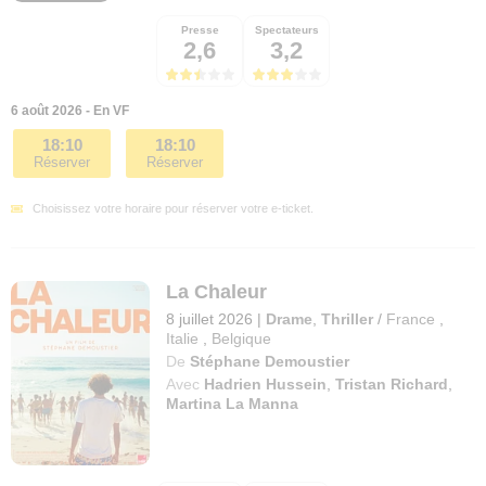
Presse
Spectateurs
2,6
3,2
6 août 2026 - En VF
18:10
18:10
Réserver
Réserver
Choisissez votre horaire pour réserver votre e-ticket.
La Chaleur
8 juillet 2026
|
Drame
,
Thriller
/
France
,
Italie
,
Belgique
De
Stéphane Demoustier
Avec
Hadrien Hussein
,
Tristan Richard
,
Martina La Manna