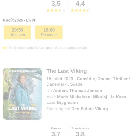
3,5
4,4
6 août 2026 - En VF
20:50
16:00
Réserver
Réserver
Choisissez votre horaire pour réserver votre e-ticket.
The Last Viking
15 juillet 2026
|
Comédie
,
Drame
,
Thriller
/
Danemark
,
Suède
De
Anders Thomas Jensen
Avec
Mads Mikkelsen
,
Nikolaj Lie Kaas
,
Lars Brygmann
Titre original
Den Sidste Viking
Presse
Spectateurs
3,7
3,8