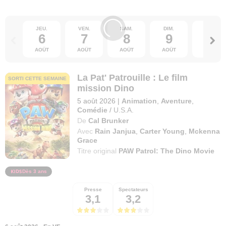
JEU.
VEN.
SAM.
DIM.
LUN.
6
7
8
9
10
AOÛT
AOÛT
AOÛT
AOÛT
AOÛT
La Pat' Patrouille : Le film
SORTI CETTE SEMAINE
mission Dino
5 août 2026
|
Animation
,
Aventure
,
Comédie
/
U.S.A.
De
Cal Brunker
Avec
Rain Janjua
,
Carter Young
,
Mckenna
Grace
Titre original
PAW Patrol: The Dino Movie
Dès 3 ans
Presse
Spectateurs
3,1
3,2