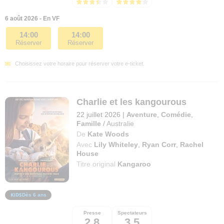
6 août 2026 - En VF
14:00
14:00
Réserver
Réserver
Choisissez votre horaire pour réserver votre e-ticket.
Charlie et les kangourous
22 juillet 2026
|
Aventure
,
Comédie
,
Famille
/
Australie
De
Kate Woods
Avec
Lily Whiteley
,
Ryan Corr
,
Rachel
House
Titre original
Kangaroo
Dès 6 ans
Presse
Spectateurs
2,8
3,5