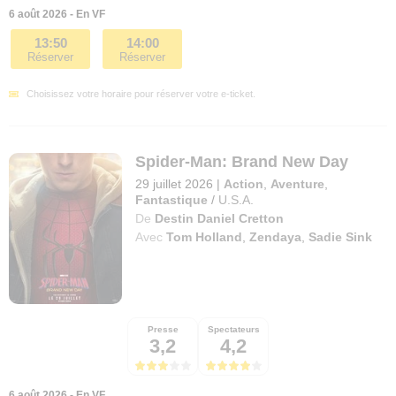
6 août 2026 - En VF
13:50
14:00
Réserver
Réserver
Choisissez votre horaire pour réserver votre e-ticket.
Spider-Man: Brand New Day
29 juillet 2026
|
Action
,
Aventure
,
Fantastique
/
U.S.A.
De
Destin Daniel Cretton
Avec
Tom Holland
,
Zendaya
,
Sadie Sink
Presse
Spectateurs
3,2
4,2
6 août 2026 - En VF