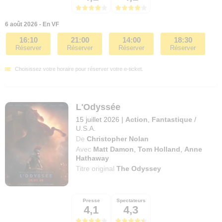
6 août 2026 - En VF
16:10
21:00
14:00
18:30
Réserver
Réserver
Réserver
Réserver
Choisissez votre horaire pour réserver votre e-ticket.
L'Odyssée
15 juillet 2026
|
Action
,
Fantastique
/
U.S.A.
De
Christopher Nolan
Avec
Matt Damon
,
Tom Holland
,
Anne
Hathaway
Titre original
The Odyssey
Presse
Spectateurs
4,1
4,3