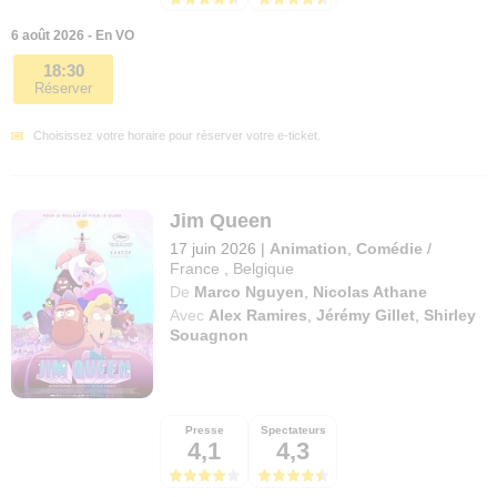
6 août 2026 - En VO
18:30
Réserver
Choisissez votre horaire pour réserver votre e-ticket.
Jim Queen
17 juin 2026
|
Animation
,
Comédie
/
France
,
Belgique
De
Marco Nguyen
,
Nicolas Athane
Avec
Alex Ramires
,
Jérémy Gillet
,
Shirley
Souagnon
Presse
Spectateurs
4,1
4,3