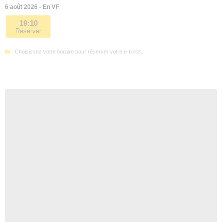
6 août 2026 - En VF
19:10
Réserver
Choisissez votre horaire pour réserver votre e-ticket.