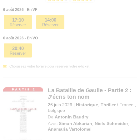
6 août 2026 - En VF
17:10
14:00
Réserver
Réserver
6 août 2026 - En VO
20:40
Réserver
Choisissez votre horaire pour réserver votre e-ticket.
La Bataille de Gaulle - Partie 2 :
J’écris ton nom
26 juin 2026
|
Historique
,
Thriller
/
France
,
Belgique
De
Antonin Baudry
Avec
Simon Abkarian
,
Niels Schneider
,
Anamaria Vartolomei