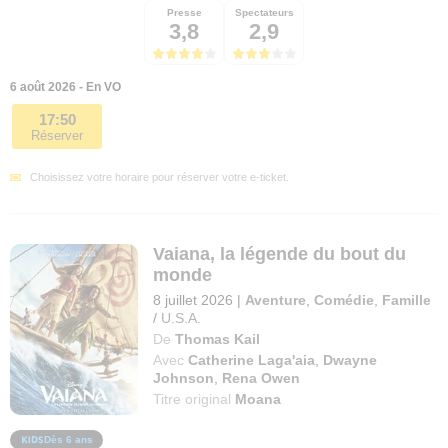
Presse
Spectateurs
3,8
2,9
6 août 2026 - En VO
17:50
Réserver
Choisissez votre horaire pour réserver votre e-ticket.
Vaiana, la légende du bout du
monde
8 juillet 2026
|
Aventure
,
Comédie
,
Famille
/
U.S.A.
De
Thomas Kail
Avec
Catherine Laga'aia
,
Dwayne
Johnson
,
Rena Owen
Titre original
Moana
Dès 6 ans