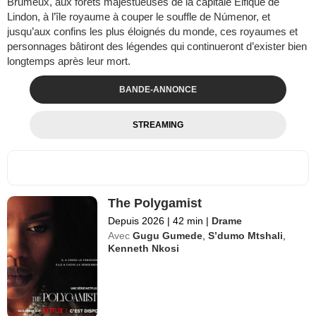
Brumeux, aux forêts majestueuses de la capitale Elfique de
Lindon, à l’île royaume à couper le souffle de Númenor, et
jusqu’aux confins les plus éloignés du monde, ces royaumes et
personnages bâtiront des légendes qui continueront d’exister bien
longtemps après leur mort.
BANDE-ANNONCE
STREAMING
The Polygamist
Depuis 2026
|
42 min
|
Drame
Avec
Gugu Gumede
,
S’dumo Mtshali
,
Kenneth Nkosi