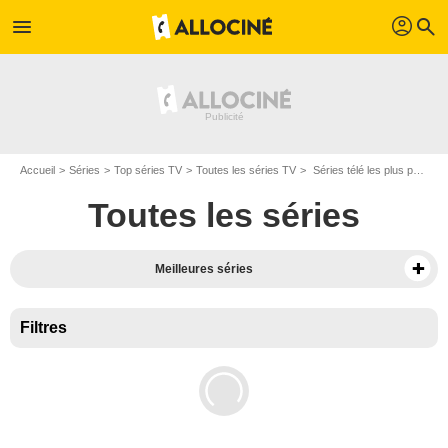
profil
menu
search
Accueil
Séries
Top séries TV
Toutes les séries TV
Séries télé les plus populaires - Page 8
Toutes les séries
Meilleures séries
Filtres