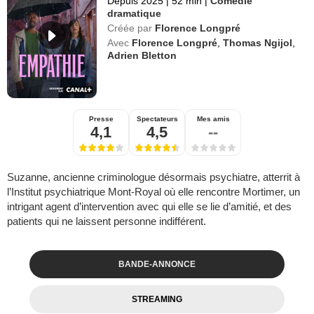
Depuis 2025
|
52 min
|
Comédie
dramatique
Créée par
Florence Longpré
Avec
Florence Longpré
,
Thomas Ngijol
,
Adrien Bletton
Presse
Spectateurs
Mes amis
4,1
4,5
--
Suzanne, ancienne criminologue désormais psychiatre, atterrit à
l’Institut psychiatrique Mont-Royal où elle rencontre Mortimer, un
intrigant agent d’intervention avec qui elle se lie d’amitié, et des
patients qui ne laissent personne indifférent.
BANDE-ANNONCE
STREAMING