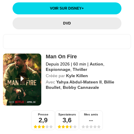
VOIR SUR DISNEY
+
DVD
Man On Fire
Depuis 2026
|
60 min
|
Action
,
Espionnage
,
Thriller
Créée par
Kyle Killen
Avec
Yahya Abdul-Mateen II
,
Billie
Boullet
,
Bobby Cannavale
Presse
Spectateurs
Mes amis
2,9
3,6
--