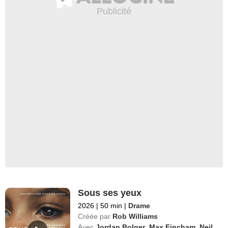
Sous ses yeux
2026
|
50 min
|
Drame
Créée par
Rob Williams
Avec
Jordan Bolger
,
Max Fincham
,
Neil