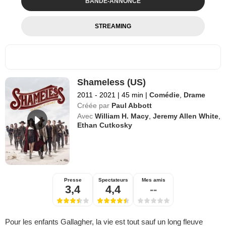
BANDE-ANNONCE
STREAMING
Shameless (US)
2011 - 2021
|
45 min
|
Comédie
,
Drame
Créée par
Paul Abbott
Avec
William H. Macy
,
Jeremy Allen White
,
Ethan Cutkosky
Presse
Spectateurs
Mes amis
3,4
4,4
--
Pour les enfants Gallagher, la vie est tout sauf un long fleuve