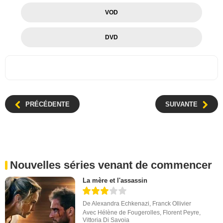
VOD
DVD
PRÉCÉDENTE
SUIVANTE
Nouvelles séries venant de commencer
La mère et l'assassin
De
Alexandra Echkenazi
,
Franck Ollivier
Avec
Hélène de Fougerolles
,
Florent Peyre
,
Vittoria Di Savoia