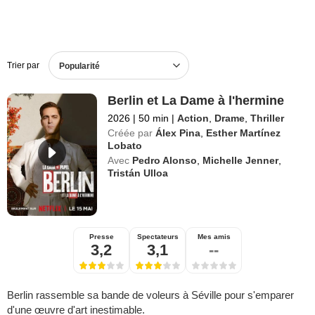
Trier par
Popularité
Berlin et La Dame à l'hermine
2026
|
50 min
|
Action
,
Drame
,
Thriller
Créée par
Álex Pina
,
Esther Martínez
Lobato
Avec
Pedro Alonso
,
Michelle Jenner
,
Tristán Ulloa
Presse
Spectateurs
Mes amis
3,2
3,1
--
Berlin rassemble sa bande de voleurs à Séville pour s'emparer
d'une œuvre d'art inestimable.