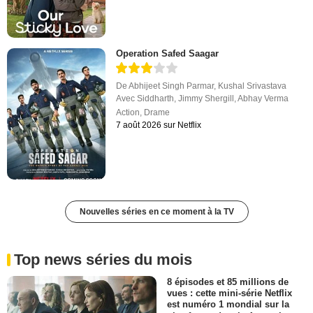
Operation Safed Saagar
De
Abhijeet Singh Parmar
,
Kushal Srivastava
Avec
Siddharth
,
Jimmy Shergill
,
Abhay Verma
Action
,
Drame
7 août 2026 sur Netflix
Nouvelles séries en ce moment à la TV
Top news séries du mois
8 épisodes et 85 millions de
vues : cette mini-série Netflix
est numéro 1 mondial sur la