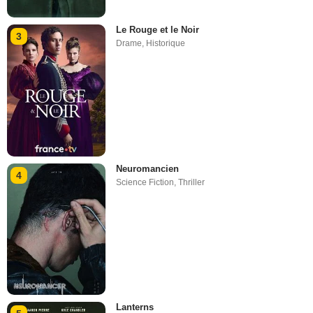
Le Rouge et le Noir
3
Drame
,
Historique
Neuromancien
4
Science Fiction
,
Thriller
Lanterns