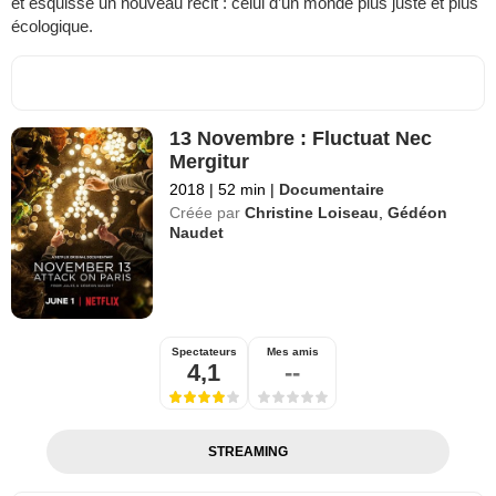
et esquisse un nouveau récit : celui d’un monde plus juste et plus
écologique.
13 Novembre : Fluctuat Nec
Mergitur
2018
|
52 min
|
Documentaire
Créée par
Christine Loiseau
,
Gédéon
Naudet
Spectateurs
Mes amis
4,1
--
STREAMING