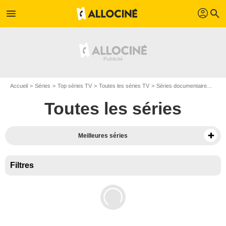
profil
menu
search
Accueil
Séries
Top séries TV
Toutes les séries TV
Séries documentaire
Séri
Toutes les séries
Meilleures séries
Filtres