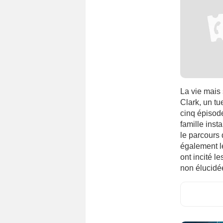
La vie mais
Clark, un t
cinq épisode
famille inst
le parcours 
également l
ont incité l
non élucidée