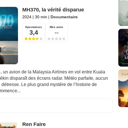
MH370, la vérité disparue
2024
|
30 min
|
Documentaire
Spectateurs
Mes amis
3,4
--
 un avion de la Malaysia Airlines en vol entre Kuala
kin disparaît des écrans radar. Météo parfaite, aucun
détresse. Le plus grand mystère de l’histoire de
commence...
Ren Faire