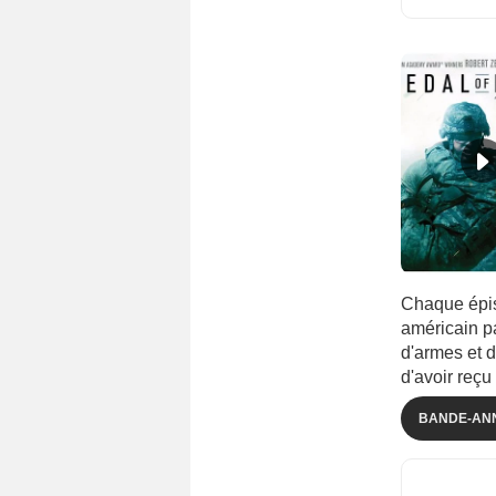
Danemark
(1)
Emirats Arabes Unis
(1)
Espagne
(39)
Finlande
(1)
Grande-Bretagne
(198)
Inde
(13)
Israël
(3)
Italie
(10)
Japon
(7)
Mexique
(14)
Chaque épis
américain pa
Nigéria
(1)
d'armes et 
Norvège
(4)
d'avoir reçu
Nouvelle-Zélande
(2)
BANDE-AN
Pays-Bas
(3)
Philippines
(1)
Singapour
(2)