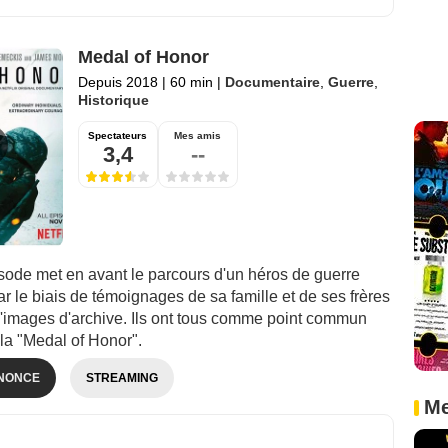
Medal of Honor
Depuis 2018
|
60 min
|
Documentaire
,
Guerre
,
Historique
Spectateurs
Mes amis
3,4
--
ode met en avant le parcours d'un héros de guerre
r le biais de témoignages de sa famille et de ses frères
d'images d'archive. Ils ont tous comme point commun
 la "Medal of Honor".
NONCE
STREAMING
Me