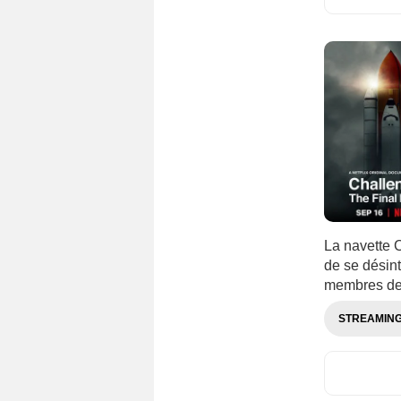
Slovénie
(1)
Suisse
(1)
Suède
(3)
Taïwan
(1)
Thaïlande
(1)
Turquie
(2)
Ukraine
(1)
La navette 
de se désint
membres de 
STREAMIN