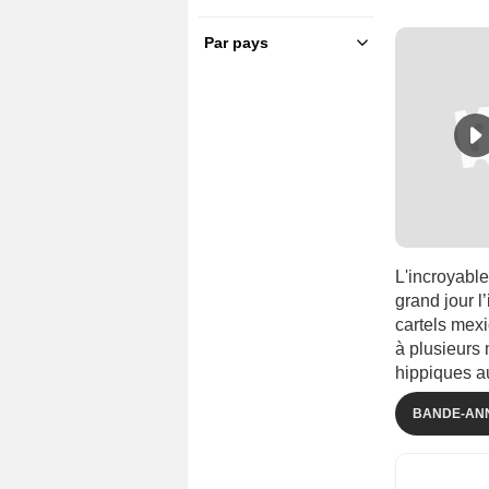
Par pays
France
(267)
U.S.A.
(912)
Afrique du Sud
(4)
Allemagne
(43)
Argentine
(11)
Australie
(13)
Belgique
(9)
L'incroyable
Bolivie
(1)
grand jour l
Brésil
(10)
cartels mexi
Canada
(15)
à plusieurs 
hippiques a
Chili
(1)
Colombie
(3)
BANDE-AN
Corée du Sud
(13)
Croatie
(1)