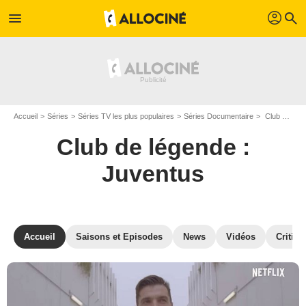
profil
menu
search
Accueil
Séries
Séries TV les plus populaires
Séries Documentaire
Club de légende : Juventus
Club de légende :
Juventus
Accueil
Saisons et Episodes
News
Vidéos
Critiqu