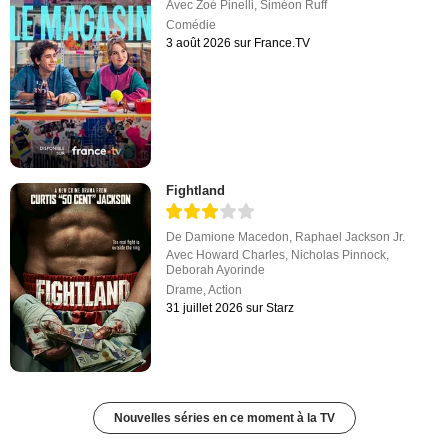
Avec
Zoé Pinelli
,
Siméon Ruff
Comédie
3 août 2026 sur France.TV
Fightland
De
Damione Macedon
,
Raphael Jackson Jr.
Avec
Howard Charles
,
Nicholas Pinnock
,
Deborah Ayorinde
Drame
,
Action
31 juillet 2026 sur Starz
Nouvelles séries en ce moment à la TV