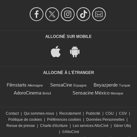
ALLOCINÉ SUR MOBILE
ALLOCINÉ À L'ÉTRANGER
Filmstarts
SensaCine
Beyazperde
Allemagne
Espagne
Turquie
AdoroCinema
Sensacine México
Brésil
Mexique
Contact
|
Qui sommes-nous
|
Recrutement
|
Publicité
|
CGU
|
CGV
|
Politique de cookies
|
Préférences cookies
|
Données Personnelles
|
Revue de presse
|
Charte d'écriture
|
Les services AlloCiné
|
Gérer Utiq
|
©AlloCiné