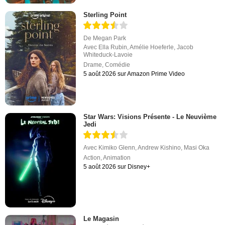
Sterling Point
De
Megan Park
Avec
Ella Rubin
,
Amélie Hoeferle
,
Jacob
Whiteduck-Lavoie
Drame
,
Comédie
5 août 2026 sur Amazon Prime Video
Star Wars: Visions Présente - Le Neuvième
Jedi
Avec
Kimiko Glenn
,
Andrew Kishino
,
Masi Oka
Action
,
Animation
5 août 2026 sur Disney+
Le Magasin