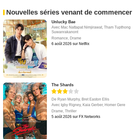
Nouvelles séries venant de commencer
Unlucky Bae
Avec
Mac Nattapat Nimjirawat
,
Tham Tupthong
Suwanrakanont
Romance
,
Drame
6 août 2026 sur Netflix
The Shards
De
Ryan Murphy
,
Bret Easton Ellis
Avec
Igby Rigney
,
Kaia Gerber
,
Homer Gere
Drame
,
Thriller
5 août 2026 sur FX Networks