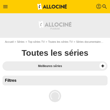
profil
menu
search
Accueil
Séries
Top séries TV
Toutes les séries TV
Séries documentaire
Séri
Toutes les séries
Meilleures séries
Filtres