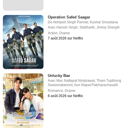
Operation Safed Saagar
De
Abhijeet Singh Parmar
,
Kushal Srivastava
Avec
Harssh Singh
,
Siddharth
,
Jimmy Shergill
Action
,
Drame
7 août 2026 sur Netflix
Unlucky Bae
Avec
Mac Nattapat Nimjirawat
,
Tham Tupthong
Suwanrakanont
,
Aun Napat Patcharachavalit
Romance
,
Drame
6 août 2026 sur Netflix