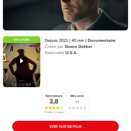
EN COURS
Depuis 2021
|
40 min
|
Documentaire
Créée par
Simon Dekker
Nationalité
U.S.A.
Spectateurs
Mes amis
3,8
--
71 notes, 3 critiques
VOIR SUR NETFLIX