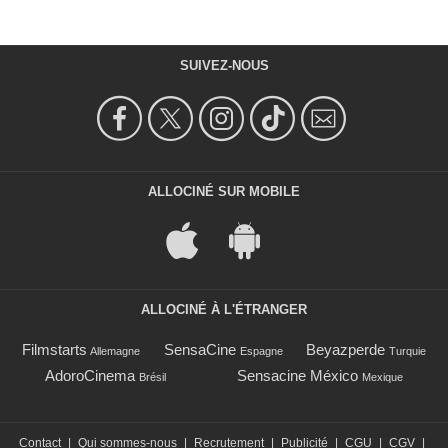
SUIVEZ-NOUS
ALLOCINÉ SUR MOBILE
ALLOCINÉ À L'ÉTRANGER
Filmstarts
SensaCine
Beyazperde
Allemagne
Espagne
Turquie
AdoroCinema
Sensacine México
Brésil
Mexique
Contact
|
Qui sommes-nous
|
Recrutement
|
Publicité
|
CGU
|
CGV
|