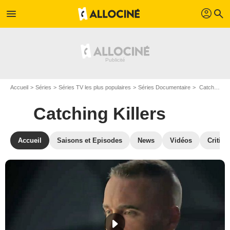
profil
menu
search
Accueil
Séries
Séries TV les plus populaires
Séries Documentaire
Catching Killers
Catching Killers
Accueil
Saisons et Episodes
News
Vidéos
Critiqu