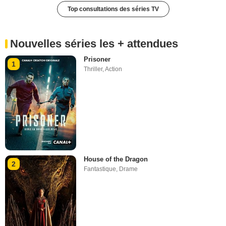
Top consultations des séries TV
Nouvelles séries les + attendues
Prisoner
1
Thriller
,
Action
House of the Dragon
2
Fantastique
,
Drame