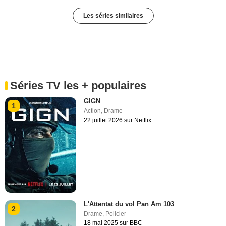
Les séries similaires
Séries TV les + populaires
GIGN
1
Action
,
Drame
22 juillet 2026 sur Netflix
L'Attentat du vol Pan Am 103
2
Drame
,
Policier
18 mai 2025 sur BBC