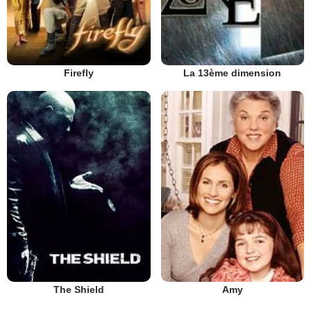
Firefly
La 13ème dimension
The Shield
Amy