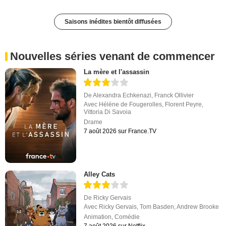
Saisons inédites bientôt diffusées
Nouvelles séries venant de commencer
La mère et l'assassin
De
Alexandra Echkenazi
,
Franck Ollivier
Avec
Hélène de Fougerolles
,
Florent Peyre
,
Vittoria Di Savoia
Drame
7 août 2026 sur France.TV
Alley Cats
De
Ricky Gervais
Avec
Ricky Gervais
,
Tom Basden
,
Andrew Brooke
Animation
,
Comédie