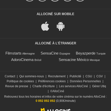
ALLOCINÉ SUR MOBILE
ALLOCINÉ À L'ÉTRANGER
Filmstarts
SensaCine
Beyazperde
Allemagne
Espagne
Turquie
AdoroCinema
Sensacine México
Brésil
Mexique
Contact
|
Qui sommes-nous
|
Recrutement
|
Publicité
|
CGU
|
CGV
|
Politique de cookies
|
Préférences cookies
|
Données Personnelles
|
Revue de presse
|
Charte d'écriture
|
Les services AlloCiné
|
Gérer Utiq
|
©AlloCiné
Retrouvez tous les horaires et infos de votre cinéma sur le numéro AlloCiné :
0 892 892 892
(0,90€/minute)