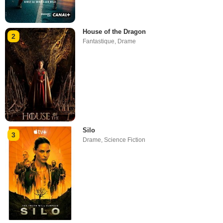
House of the Dragon
2
Fantastique
,
Drame
Silo
3
Drame
,
Science Fiction