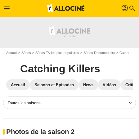
profil
menu
search
Accueil
Séries
Séries TV les plus populaires
Séries Documentaire
Catching Killers
Catching Killers
Accueil
Saisons et Episodes
News
Vidéos
Critiqu
Toutes les saisons
Photos de la saison 2