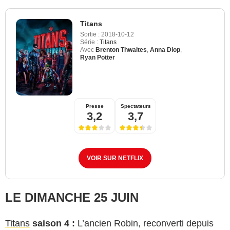
Titans
Sortie :
2018-10-12
Série :
Titans
Avec
Brenton Thwaites
,
Anna Diop
,
Ryan Potter
Presse
Spectateurs
3,2
3,7
VOIR SUR NETFLIX
LE DIMANCHE 25 JUIN
Titans
saison 4 :
L’ancien Robin, reconverti depuis