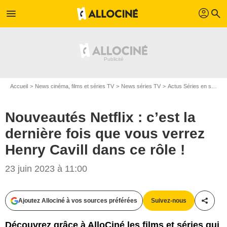
profil
menu
search
Accueil
News cinéma, films et séries TV
News séries TV
Actus Séries en streaming
Nouveautés Netflix : c’est la
dernière fois que vous verrez
Henry Cavill dans ce rôle !
23 juin 2023 à 11:00
Ajoutez Allociné à vos sources préférées
Suivez-nous
Partag
Découvrez grâce à AlloCiné les films et séries qui