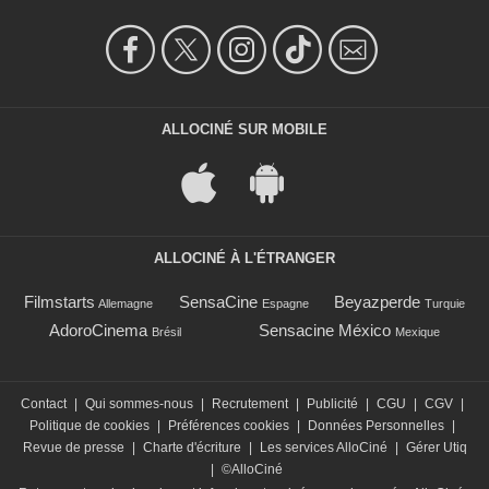
ALLOCINÉ SUR MOBILE
ALLOCINÉ À L'ÉTRANGER
Filmstarts
SensaCine
Beyazperde
Allemagne
Espagne
Turquie
AdoroCinema
Sensacine México
Brésil
Mexique
Contact
|
Qui sommes-nous
|
Recrutement
|
Publicité
|
CGU
|
CGV
|
Politique de cookies
|
Préférences cookies
|
Données Personnelles
|
Revue de presse
|
Charte d'écriture
|
Les services AlloCiné
|
Gérer Utiq
|
©AlloCiné