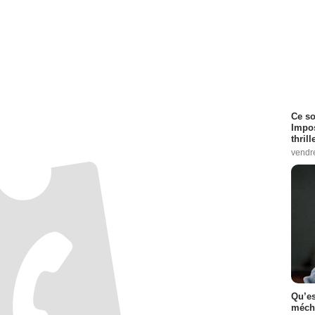
Ce so
Impos
thrill
vendr
Qu’es
méch