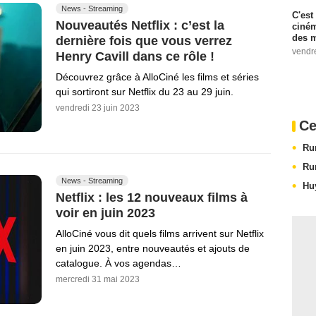
News - Streaming
C'est
Nouveautés Netflix : c’est la
ciném
des m
dernière fois que vous verrez
vendr
Henry Cavill dans ce rôle !
Découvrez grâce à AlloCiné les films et séries
qui sortiront sur Netflix du 23 au 29 juin.
vendredi 23 juin 2023
Ce
Ru
Ru
News - Streaming
Hu
Netflix : les 12 nouveaux films à
voir en juin 2023
AlloCiné vous dit quels films arrivent sur Netflix
en juin 2023, entre nouveautés et ajouts de
catalogue. À vos agendas…
mercredi 31 mai 2023