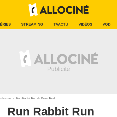
ÉRIES
STREAMING
TVACTU
VIDÉOS
VOD
e-horreur
Run Rabbit Run de Daina Reid
Run Rabbit Run