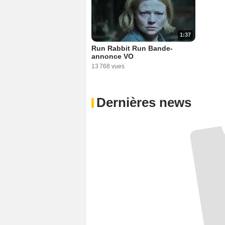
1:37
Run Rabbit Run Bande-
annonce VO
13 768 vues
Dernières news