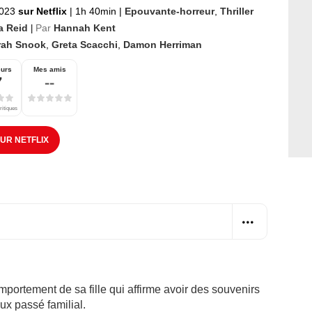
2023
sur Netflix
|
1h 40min
|
Epouvante-horreur
,
Thriller
a Reid
Par
Hannah Kent
|
rah Snook
,
Greta Scacchi
,
Damon Herriman
eurs
Mes amis
7
--
ritiques
SUR NETFLIX
mportement de sa fille qui affirme avoir des souvenirs
eux passé familial.