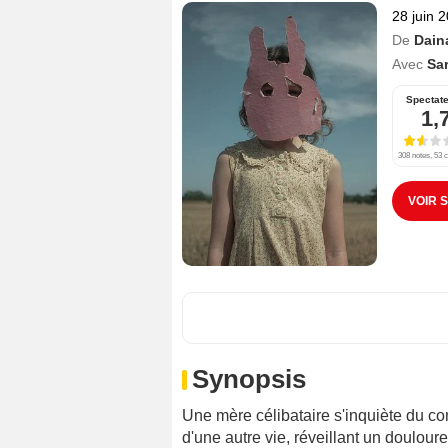
28 juin 
De
Dain
Avec
Sa
Spectat
1,
308 notes, 53 c
VOIR 
Synopsis
Une mère célibataire s'inquiète du co
d'une autre vie, réveillant un doulour