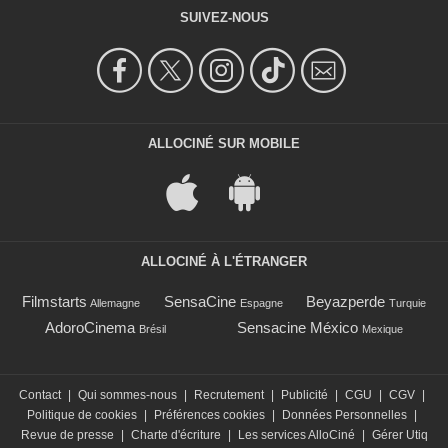
SUIVEZ-NOUS
ALLOCINÉ SUR MOBILE
ALLOCINÉ À L'ÉTRANGER
Filmstarts
SensaCine
Beyazperde
Allemagne
Espagne
Turquie
AdoroCinema
Sensacine México
Brésil
Mexique
Contact
|
Qui sommes-nous
|
Recrutement
|
Publicité
|
CGU
|
CGV
|
Politique de cookies
|
Préférences cookies
|
Données Personnelles
|
Revue de presse
|
Charte d'écriture
|
Les services AlloCiné
|
Gérer Utiq