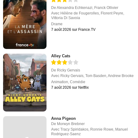
De
Alexandra Echkenazi
,
Franck Ollivier
Avec
Hélène de Fougerolles
,
Florent Peyre
,
Vittoria Di Savoia
Drame
7 août 2026 sur France.TV
Alley Cats
De
Ricky Gervais
Avec
Ricky Gervais
,
Tom Basden
,
Andrew Brooke
Animation
,
Comédie
7 août 2026 sur Netflix
Anna Pigeon
De
Morwyn Brebner
Avec
Tracy Spiridakos
,
Ronnie Rowe
,
Manuel
Rodriguez-Saenz