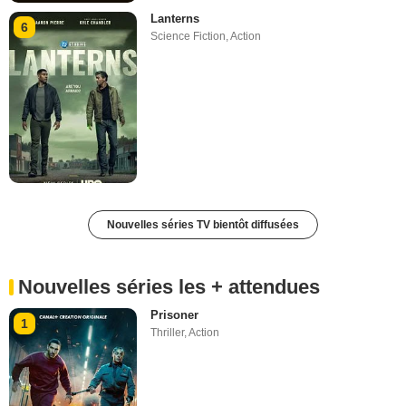
Lanterns
6
Science Fiction
,
Action
Nouvelles séries TV bientôt diffusées
Nouvelles séries les + attendues
Prisoner
1
Thriller
,
Action