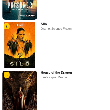
Silo
2
Drame
,
Science Fiction
House of the Dragon
3
Fantastique
,
Drame