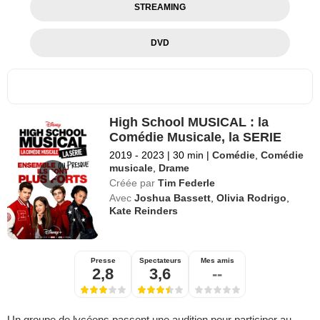
STREAMING
DVD
High School MUSICAL : la
Comédie Musicale, la SERIE
2019 - 2023
|
30 min
|
Comédie
,
Comédie
musicale
,
Drame
Créée par
Tim Federle
Avec
Joshua Bassett
,
Olivia Rodrigo
,
Kate Reinders
Presse
Spectateurs
Mes amis
2,8
3,6
--
Un groupe de lycéens passent une audition pour participer au