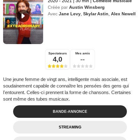
2020 - 2021
|
30 min
|
Comédie musicale
Créée par
Austin Winsberg
Avec
Jane Levy
,
Skylar Astin
,
Alex Newell
Spectateurs
Mes amis
4,0
--
Une jeune femme de vingt ans, intelligente mais asociale, est
soudainement capable de connaître les pensées des gens qui
l'entourent. Celles-ci prennent la forme de chansons. Certaines
sont même des tubes musicaux.
BANDE-ANNONCE
STREAMING