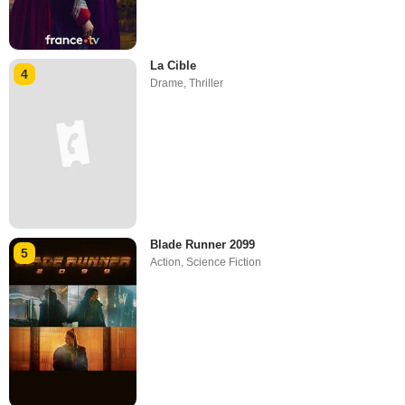
La Cible
4
Drame
,
Thriller
Blade Runner 2099
5
Action
,
Science Fiction