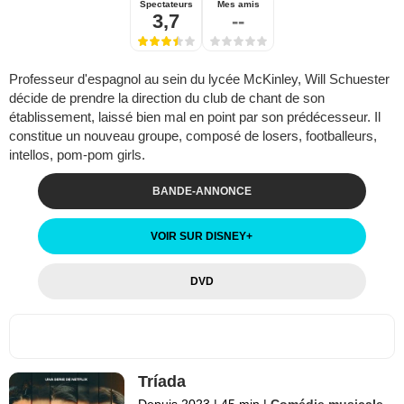
Spectateurs
Mes amis
3,7
--
Professeur d'espagnol au sein du lycée McKinley, Will Schuester
décide de prendre la direction du club de chant de son
établissement, laissé bien mal en point par son prédécesseur. Il
constitue un nouveau groupe, composé de losers, footballeurs,
intellos, pom-pom girls.
BANDE-ANNONCE
VOIR SUR DISNEY
+
DVD
Tríada
Depuis 2023
|
45 min
|
Comédie musicale
,