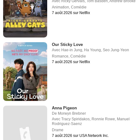
Avec
Ricky Gervais
,
Tom Basden
,
Andrew Brooke
Animation
,
Comédie
7 août 2026 sur Netflix
Our Sticky Love
Avec
Hae-in Jung
,
Ha Young
,
Seo Jung-Yeon
Romance
,
Comédie
7 août 2026 sur Netflix
Anna Pigeon
De
Morwyn Brebner
Avec
Tracy Spiridakos
,
Ronnie Rowe
,
Manuel
Rodriguez-Saenz
Drame
7 août 2026 sur USA Network Inc.