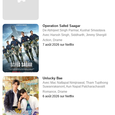
Operation Safed Saagar
De
Abhijeet Singh Parmar
,
Kushal Srivastava
Avec
Harssh Singh
,
Siddharth
,
Jimmy Shergill
Action
,
Drame
7 août 2026 sur Netflix
Unlucky Bae
Avec
Mac Nattapat Nimjirawat
,
Tham Tupthong
Suwanrakanont
,
Aun Napat Patcharachavalit
Romance
,
Drame
6 août 2026 sur Netflix