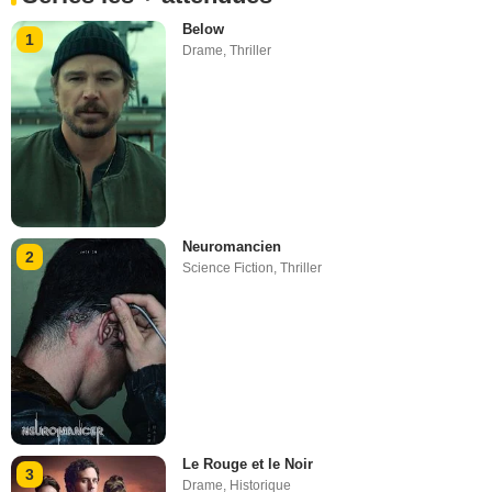
Below
1
Drame
,
Thriller
Neuromancien
2
Science Fiction
,
Thriller
Le Rouge et le Noir
3
Drame
,
Historique