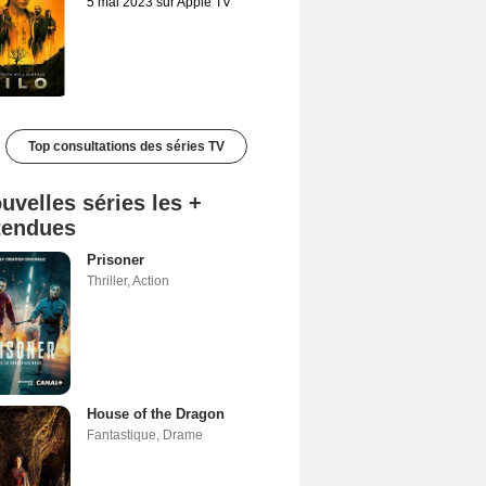
5 mai 2023 sur Apple TV
Top consultations des séries TV
uvelles séries les +
tendues
Prisoner
Thriller
,
Action
House of the Dragon
Fantastique
,
Drame