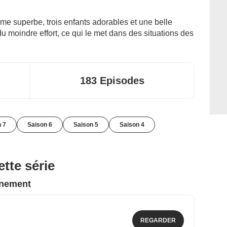
mme superbe, trois enfants adorables et une belle
du moindre effort, ce qui le met dans des situations des
183 Episodes
 7
Saison 6
Saison 5
Saison 4
tte série
nnement
REGARDER