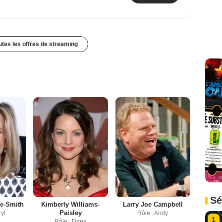
outes les offres de streaming
Sé
ne-Smith
Kimberly Williams-
Larry Joe Campbell
Paisley
ryl
Rôle : Andy
1
Rôle : Dana