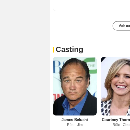
Voir t
Casting
James Belushi
Courtney Thor
Rôle : Jim
Rôle : Che