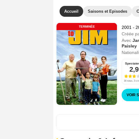
Accueil
Saisons et Episodes
C
TERMINÉE
2001 - 
Créée p
Avec
Ja
Paisley
Nationali
Spectate
2,9
36 notes, 3 cri
VOIR 