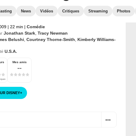
asting
News
Vidéos
Critiques
Streaming
Photos
2009
|
22 min
|
Comédie
ar
Jonathan Stark
,
Tracy Newman
mes Belushi
,
Courtney Thorne-Smith
,
Kimberly Williams-
té
U.S.A.
urs
Mes amis
--
tiques
SUR DISNEY
+