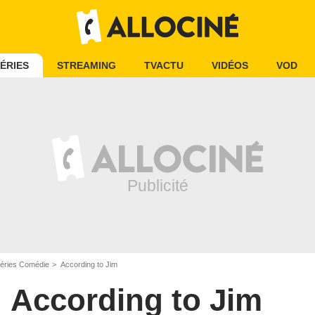
ÉRIES
STREAMING
TVACTU
VIDÉOS
VOD
éries Comédie
According to Jim
According to Jim