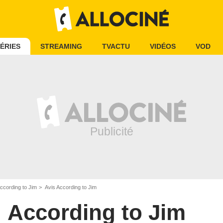
ÉRIES
STREAMING
TVACTU
VIDÉOS
VOD
ccording to Jim
Avis According to Jim
According to Jim