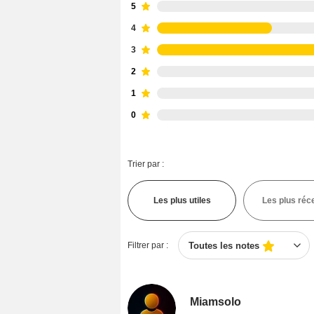
5
4
3
2
1
0
Trier par :
Les plus utiles
Les plus réc
Filtrer par :
Toutes les notes
Miamsolo