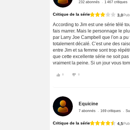
232 abonnés
1 467 critiques
Critique de la série
3,0
Publ
According to Jim est une série télé t
fais marrer. Mais le personnage le plu
par Larry Joe Campbell que l'on a pu v
totalement décalé. C'est une des raiso
entre Jim et sa femme sont trop répéti
que cette excellente série ne soit pas
vraiment la peine. Si un jour vous to
0
0
Equicine
7 abonnés
169 critiques
Su
Critique de la série
4,5
Publ