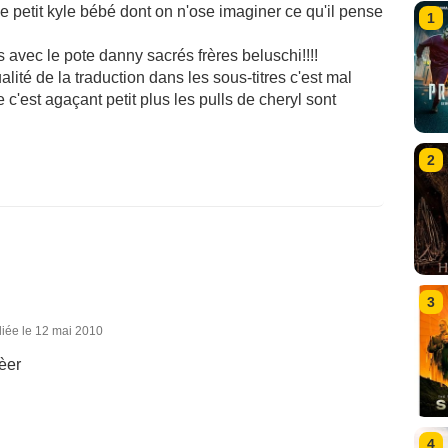
e petit kyle bébé dont on n'ose imaginer ce qu'il pense
1
rs avec le pote danny sacrés frères beluschi!!!!
lité de la traduction dans les sous-titres c'est mal
e c'est agaçant petit plus les pulls de cheryl sont
2
3
iée le 12 mai 2010
èer
4