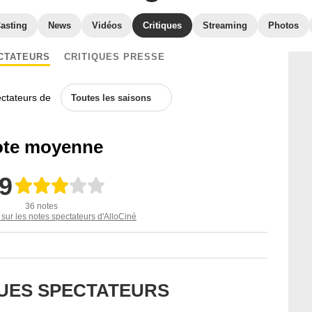
asting
News
Vidéos
Critiques
Streaming
Photos
CTATEURS
CRITIQUES PRESSE
ectateurs de
Toutes les saisons
te moyenne
,9
36 notes
 sur les notes spectateurs d'AlloCiné
QUES SPECTATEURS