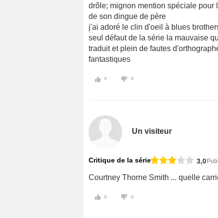
drôle; mignon mention spéciale pour l
de son dingue de père
j'ai adoré le clin d'oeil à blues brothe
seul défaut de la série la mauvaise qua
traduit et plein de fautes d'orthograph
fantastiques
0
0
Un visiteur
Critique de la série
3,0
Publ
Courtney Thorne Smith ... quelle carri
0
0