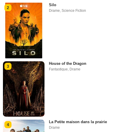
Silo
2
Drame
,
Science Fiction
House of the Dragon
3
Fantastique
,
Drame
La Petite maison dans la prairie
4
Drame