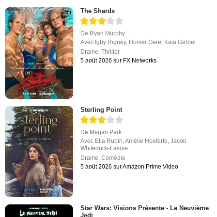
The Shards
De
Ryan Murphy
Avec
Igby Rigney
,
Homer Gere
,
Kaia Gerber
Drame
,
Thriller
5 août 2026 sur FX Networks
Sterling Point
De
Megan Park
Avec
Ella Rubin
,
Amélie Hoeferle
,
Jacob
Whiteduck-Lavoie
Drame
,
Comédie
5 août 2026 sur Amazon Prime Video
Star Wars: Visions Présente - Le Neuvième
Jedi