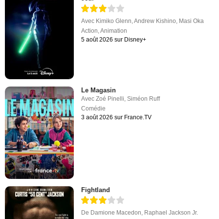
Avec
Kimiko Glenn
,
Andrew Kishino
,
Masi Oka
Action
,
Animation
5 août 2026 sur Disney+
Le Magasin
Avec
Zoé Pinelli
,
Siméon Ruff
Comédie
3 août 2026 sur France.TV
Fightland
De
Damione Macedon
,
Raphael Jackson Jr.