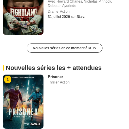
Avec
Howard Charles
,
Nicholas Pinnock
,
Deborah Ayorinde
Drame
,
Action
31 juillet 2026 sur Starz
Nouvelles séries en ce moment à la TV
Nouvelles séries les + attendues
Prisoner
1
Thriller
,
Action