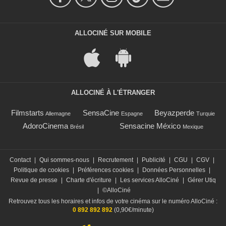
ALLOCINÉ SUR MOBILE
ALLOCINÉ À L'ÉTRANGER
Filmstarts
SensaCine
Beyazperde
Allemagne
Espagne
Turquie
AdoroCinema
Sensacine México
Brésil
Mexique
Contact
|
Qui sommes-nous
|
Recrutement
|
Publicité
|
CGU
|
CGV
|
Politique de cookies
|
Préférences cookies
|
Données Personnelles
|
Revue de presse
|
Charte d'écriture
|
Les services AlloCiné
|
Gérer Utiq
|
©AlloCiné
Retrouvez tous les horaires et infos de votre cinéma sur le numéro AlloCiné :
0 892 892 892
(0,90€/minute)