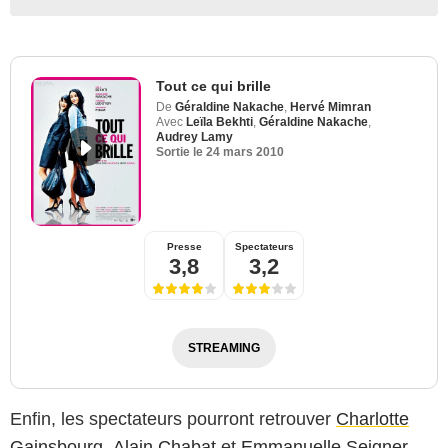
Tout ce qui brille
De
Géraldine Nakache
,
Hervé Mimran
Avec
Leïla Bekhti
,
Géraldine Nakache
,
Audrey Lamy
Sortie le
24 mars 2010
Presse
Spectateurs
3,8
3,2
STREAMING
Enfin, les spectateurs pourront retrouver
Charlotte
Gainsbourg
,
Alain Chabat
et
Emmanuelle Seigner