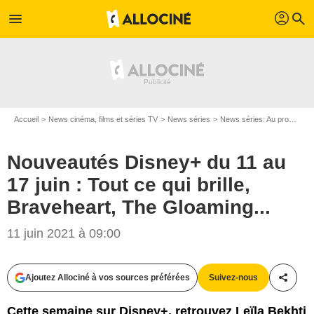
profil
menu
search
Accueil
News cinéma, films et séries TV
News séries
News séries: Au programme
Nouveautés Disney+ du 11 au
17 juin : Tout ce qui brille,
Braveheart, The Gloaming...
11 juin 2021 à 09:00
Ajoutez Allociné à vos sources préférées
Suivez-nous
Partag
Cette semaine sur Disney+, retrouvez Leïla Bekhti