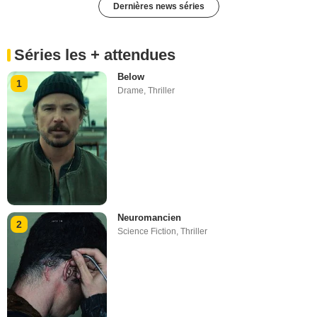
Dernières news séries
Séries les + attendues
Below
1
Drame
,
Thriller
Neuromancien
2
Science Fiction
,
Thriller