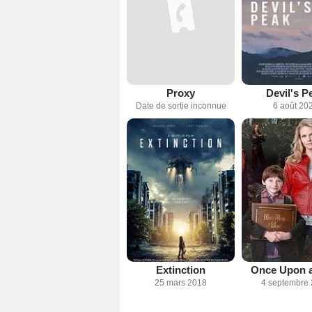
Proxy
Devil's P
Date de sortie inconnue
6 août 20
Extinction
Once Upon 
25 mars 2018
4 septembre