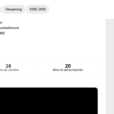
Streaming
VOD, DVD
ce
ustralienne
982
16
20
ns de carrière
films et séries tournés