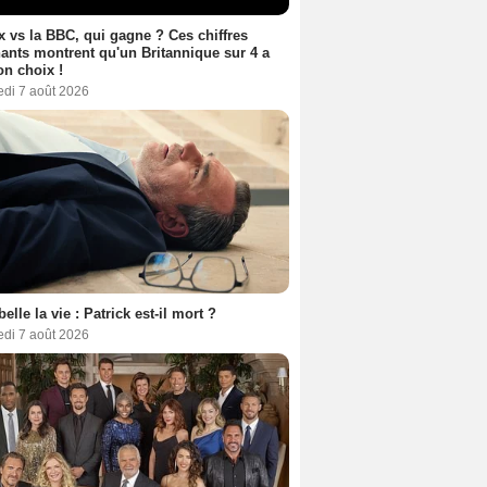
ix vs la BBC, qui gagne ? Ces chiffres
ants montrent qu'un Britannique sur 4 a
son choix !
edi 7 août 2026
belle la vie : Patrick est-il mort ?
edi 7 août 2026