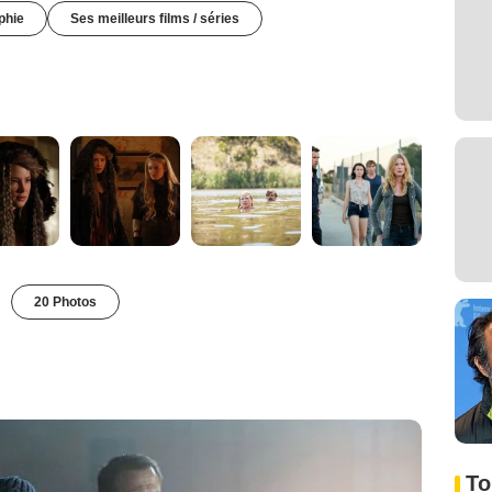
phie
Ses meilleurs films / séries
20 Photos
To