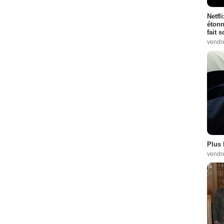
Netfl
étonn
fait 
vendr
Plus 
vendr