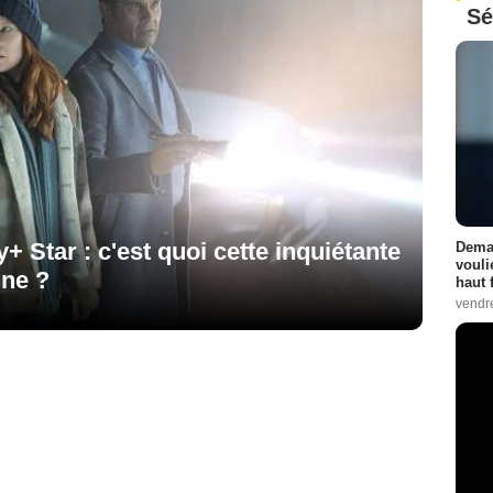
Sé
 Star : c'est quoi cette inquiétante
Demai
vouli
nne ?
haut 
vendr