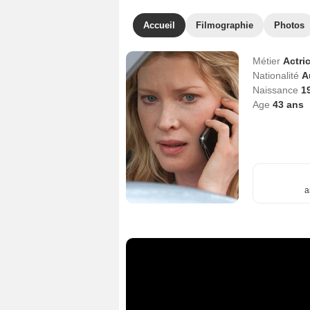
Accueil
Filmographie
Photos
Métier
Actri
Nationalité
A
Naissance
1
Age
43
ans
a