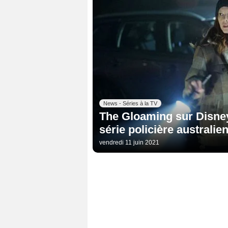
News - Séries à la TV
The Gloaming sur Disney+
série policière australie
vendredi 11 juin 2021