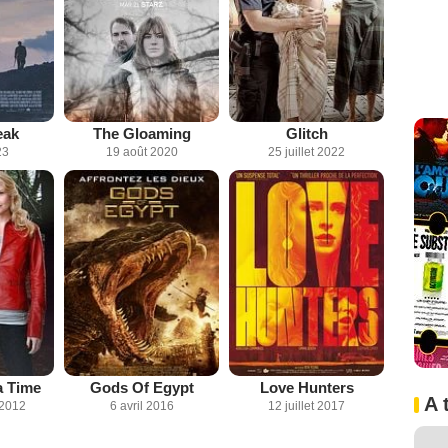
eak
The Gloaming
Glitch
23
19 août 2020
25 juillet 2022
a Time
Gods Of Egypt
Love Hunters
A 
 2012
6 avril 2016
12 juillet 2017