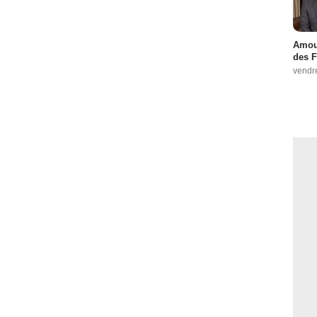
Amour
des F
vendr