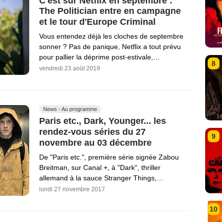
C'est sur Netflix en septembre :
The Politician entre en campagne
et le tour d'Europe Criminal
Vous entendez déjà les cloches de septembre
sonner ? Pas de panique, Netflix a tout prévu
pour pallier la déprime post-estivale,…
8
vendredi 23 août 2019
News - Au programme
Paris etc., Dark, Younger... les
rendez-vous séries du 27
9
novembre au 03 décembre
De "Paris etc.", première série signée Zabou
Breitman, sur Canal +, à "Dark", thriller
allemand à la sauce Stranger Things,…
lundi 27 novembre 2017
10