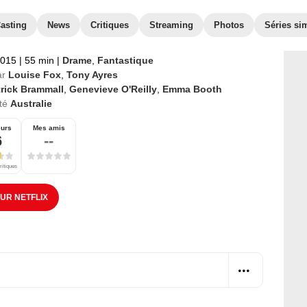
asting
News
Critiques
Streaming
Photos
Séries sim
2015
|
55 min
|
Drame
,
Fantastique
ar
Louise Fox
,
Tony Ayres
trick Brammall
,
Genevieve O'Reilly
,
Emma Booth
té
Australie
eurs
Mes amis
6
--
ritiques
SUR NETFLIX