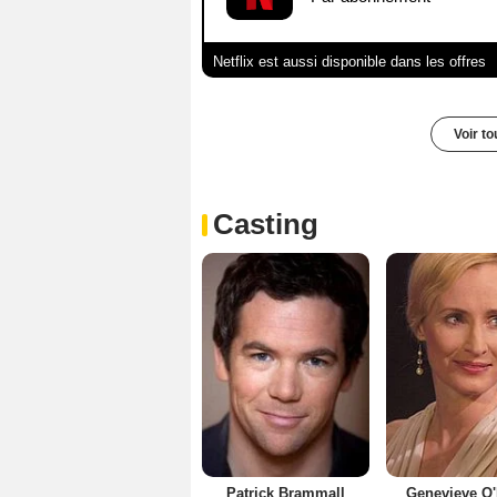
Netflix est aussi disponible dans les offres
Voir t
Casting
Patrick Brammall
Genevieve O'