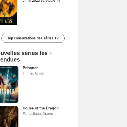
5 mai 2023 sur Apple TV
Top consultations des séries TV
uvelles séries les +
tendues
Prisoner
Thriller
,
Action
House of the Dragon
Fantastique
,
Drame