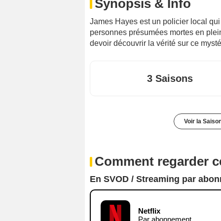
Synopsis & Info
James Hayes est un policier local qui
personnes présumées mortes en pleine 
devoir découvrir la vérité sur ce mysté
3 Saisons
Voir la Saiso
Comment regarder ce
En SVOD / Streaming par abo
Netflix
Par abonnement