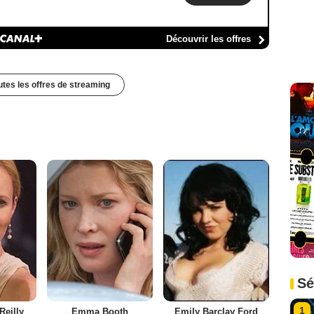
Découvrir les offres
outes les offres de streaming
Sé
1
Reilly
Emma Booth
Emily Barclay Ford