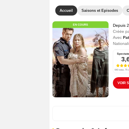
Accueil
Saisons et Episodes
C
EN COURS
Depuis 
Créée p
Avec
Pa
Nationali
Spectat
3,
640 notes, 75 c
VOIR 