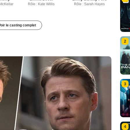
 McKellar
Rôle : Kate Willis
Rôle : Sarah Hayes
Voir le casting complet
2
3
4