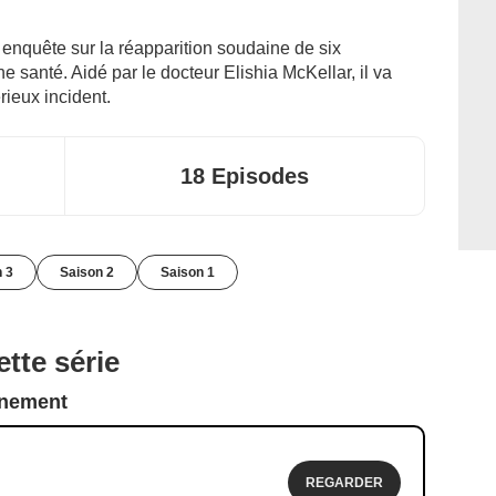
 enquête sur la réapparition soudaine de six
santé. Aidé par le docteur Elishia McKellar, il va
rieux incident.
18 Episodes
n 3
Saison 2
Saison 1
tte série
nnement
REGARDER