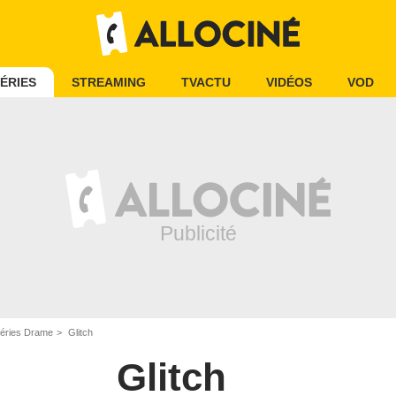
ÉRIES
STREAMING
TVACTU
VIDÉOS
VOD
éries Drame
Glitch
Glitch