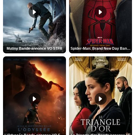
Mutiny Bande-annonce VO STFR
Spider-Man: Brand New Day Bande-annonce VO STFR