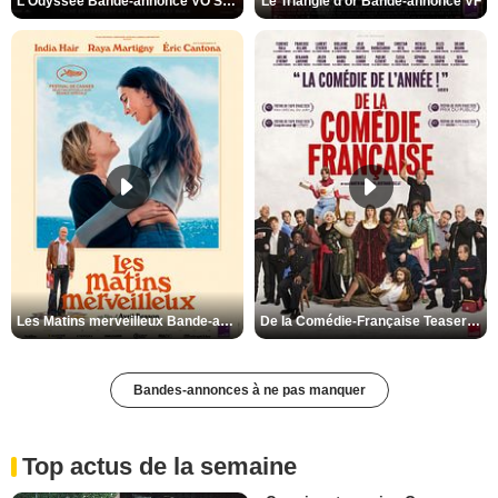
L'Odyssée Bande-annonce VO STFR
Le Triangle d'or Bande-annonce VF
Les Matins merveilleux Bande-annonce VF
De la Comédie-Française Teaser VF
Bandes-annonces à ne pas manquer
Top actus de la semaine