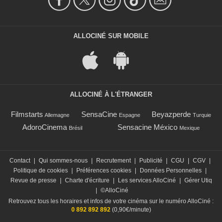
ALLOCINÉ SUR MOBILE
ALLOCINÉ À L'ÉTRANGER
Filmstarts
SensaCine
Beyazperde
Allemagne
Espagne
Turquie
AdoroCinema
Sensacine México
Brésil
Mexique
Contact
|
Qui sommes-nous
|
Recrutement
|
Publicité
|
CGU
|
CGV
|
Politique de cookies
|
Préférences cookies
|
Données Personnelles
|
Revue de presse
|
Charte d'écriture
|
Les services AlloCiné
|
Gérer Utiq
|
©AlloCiné
Retrouvez tous les horaires et infos de votre cinéma sur le numéro AlloCiné :
0 892 892 892
(0,90€/minute)