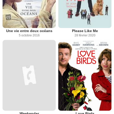
Une vie entre deux océans
Please Like Me
5 octobre 2016
28 février 2020
Weekender
Love Birds