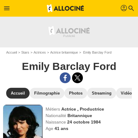
profil
menu
search
Accueil
Stars
Actrices
Actrice britannique
Emily Barclay Ford
Emily Barclay Ford
Accueil
Filmographie
Photos
Streaming
Vidéos
Métiers
Actrice
,
Productrice
Nationalité
Britannique
Naissance
24 octobre 1984
Age
41
ans