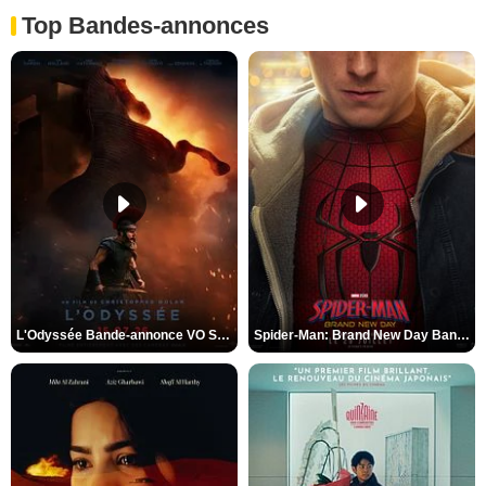
Top Bandes-annonces
L'Odyssée Bande-annonce VO STFR
Spider-Man: Brand New Day Bande-annonce VO STFR