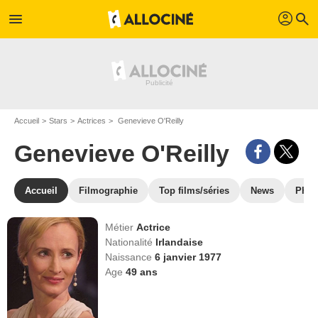
profil
menu
search
Accueil
Stars
Actrices
Genevieve O'Reilly
Genevieve O'Reilly
Accueil
Filmographie
Top films/séries
News
Phot
Métier
Actrice
Nationalité
Irlandaise
Naissance
6 janvier 1977
Age
49
ans