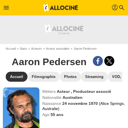
profil
menu
search
Accueil
Stars
Acteurs
Acteur australien
Aaron Pedersen
Aaron Pedersen
Accueil
Filmographie
Photos
Streaming
VOD, DV
Métiers
Acteur
,
Producteur associé
Nationalité
Australien
Naissance
24 novembre 1970
(Alice Springs,
Australie)
Age
55
ans