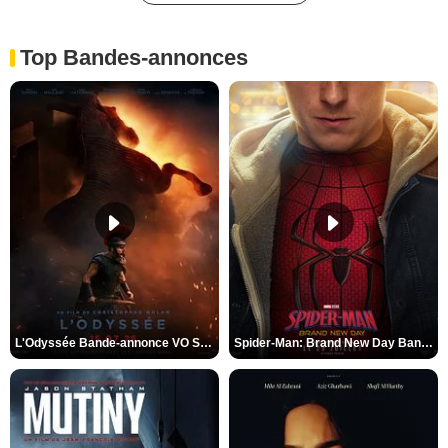
Top Bandes-annonces
L'Odyssée Bande-annonce VO STFR
Spider-Man: Brand New Day Bande-annonce VO STFR