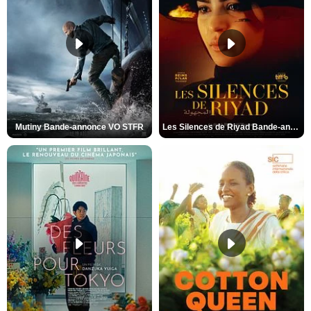
Mutiny Bande-annonce VO STFR
Les Silences de Riyad Bande-annonce VO STFR