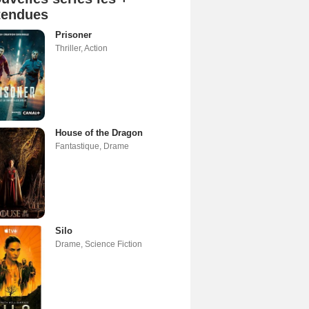
tendues
Prisoner
Thriller
,
Action
House of the Dragon
Fantastique
,
Drame
Silo
Drame
,
Science Fiction