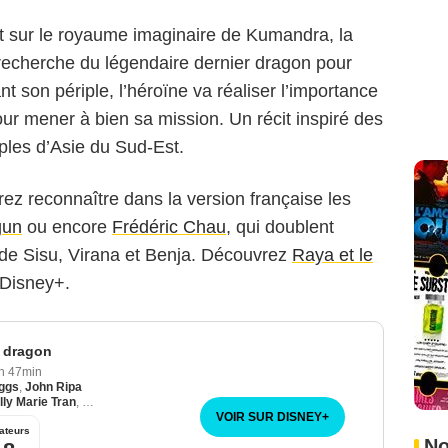
t sur le royaume imaginaire de Kumandra, la
a recherche du légendaire dernier dragon pour
nt son périple, l’héroïne va réaliser l’importance
our mener à bien sa mission. Un récit inspiré des
uples d’Asie du Sud-Est.
rrez reconnaître dans la version française les
gun
ou encore
Frédéric Chau
, qui doublent
de Sisu, Virana et Benja. Découvrez
Raya et le
 Disney+.
r dragon
h 47min
iggs
,
John Ripa
lly Marie Tran
,
Géraldine Nakache
,
Awkwafina
,
Jade Phan-Gia
VOIR SUR DISNEY
+
ateurs
No