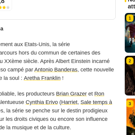
,8
at
1
ha
ent aux Etats-Unis, la série
parcours hors du commun de certaines des
 du XXème siècle. Après Albert Einstein incarné
2
sso campé par
Antonio Banderas
, cette nouvelle
e la soul :
Aretha Franklin
!
ubliable, les producteurs
Brian Grazer
et
Ron
talentueuse
Cynthia Erivo
(
Harriet
,
Sale temps à
3
es, la série se penche sur le destin prodigieux
r les droits civiques ou encore son influence
e la musique et de la culture.