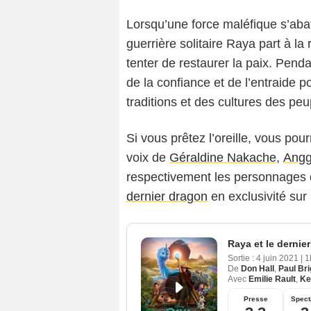
Lorsqu’une force maléfique s’aba
guerrière solitaire Raya part à l
tenter de restaurer la paix. Penda
de la confiance et de l’entraide p
traditions et des cultures des pe
Si vous prêtez l’oreille, vous pou
voix de
Géraldine Nakache
,
Ang
respectivement les personnages 
dernier dragon
en exclusivité sur
Raya et le dernie
Sortie :
4 juin 2021
|
1
De
Don Hall
,
Paul Br
Avec
Emilie Rault
,
Ke
Presse
Spect