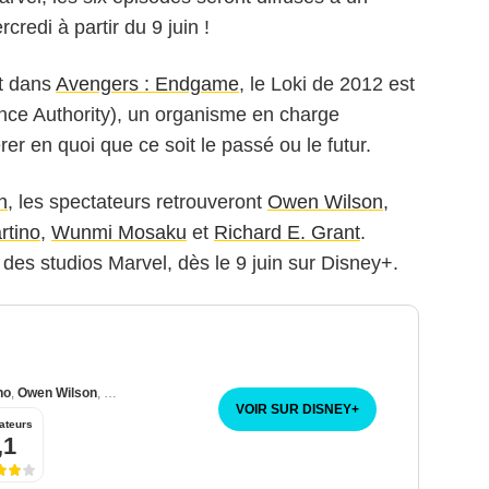
edi à partir du 9 juin !
t dans
Avengers : Endgame
, le Loki de 2012 est
ance Authority), un organisme en charge
er en quoi que ce soit le passé ou le futur.
n
, les spectateurs retrouveront
Owen Wilson
,
rtino
,
Wunmi Mosaku
et
Richard E. Grant
.
 des studios Marvel, dès le 9 juin sur Disney+.
no
,
Owen Wilson
,
Wunmi Mosaku
VOIR SUR DISNEY
+
ateurs
,1