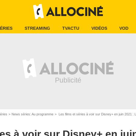
ÉRIES
STREAMING
TVACTU
VIDÉOS
VOD
éries
News séries: Au programme
Les films et séries à voir sur Disney+ en juin 2021 : Lo
ies à voir sur Disney+ en jui