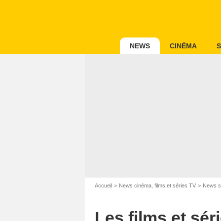
NEWS
CINÉMA
S
Accueil
News cinéma, films et séries TV
News s
Les films et sér