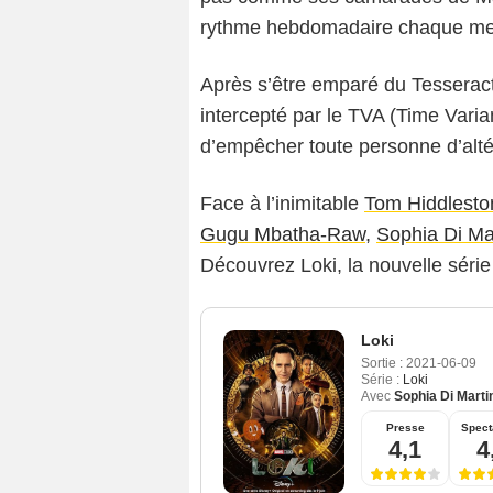
rythme hebdomadaire chaque mercr
Après s’être emparé du Tesserac
intercepté par le TVA (Time Vari
d’empêcher toute personne d’altér
Face à l’inimitable
Tom Hiddlesto
Gugu Mbatha-Raw
,
Sophia Di Ma
Découvrez Loki, la nouvelle série
Loki
Sortie :
2021-06-09
Série :
Loki
Avec
Sophia Di Marti
Presse
Spect
4,1
4