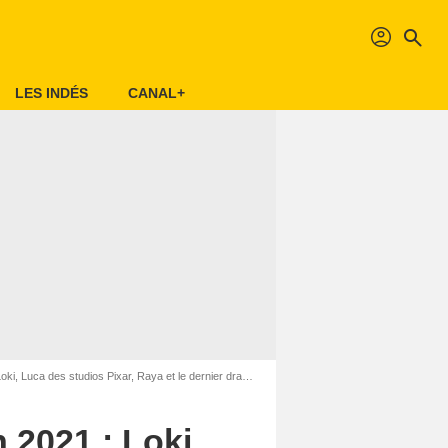
profil
search
LES INDÉS
CANAL+
ki, Luca des studios Pixar, Raya et le dernier dragon…
n 2021 : Loki,