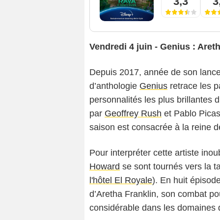
3,3
3
Vendredi 4 juin - Genius : Aret
Depuis 2017, année de son lancem
d’anthologie
Genius
retrace les 
personnalités les plus brillantes
par
Geoffrey Rush
et Pablo Pica
saison est consacrée à la reine d
Pour interpréter cette artiste ino
Howard
se sont tournés vers la 
l'hôtel El Royale
). En huit épisod
d’Aretha Franklin, son combat pou
considérable dans les domaines d