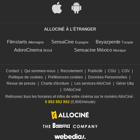
ALLOCINÉ À L'ÉTRANGER
Filmstarts
SensaCine
Beyazperde
Allemagne
Espagne
Turquie
AdoroCinema
Sensacine México
Brésil
Mexique
Contact
|
Qui sommes-nous
|
Recrutement
|
Publicité
|
CGU
|
CGV
|
Politique de cookies
|
Préférences cookies
|
Données Personnelles
|
Revue de presse
|
Charte d'écriture
|
Les services AlloCiné
|
Gérer Utiq
|
©AlloCiné
Retrouvez tous les horaires et infos de votre cinéma sur le numéro AlloCiné :
0 892 892 892
(0,90€/minute)