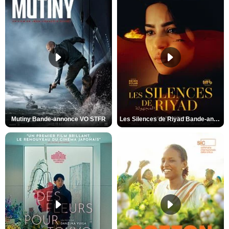
Mutiny Bande-annonce VO STFR
Les Silences de Riyad Bande-annonce VO STFR