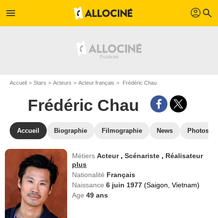
profil
menu
search
Accueil
Stars
Acteurs
Acteur français
Frédéric Chau
Frédéric Chau
Accueil
Biographie
Filmographie
News
Photos
Métiers
Acteur
,
Scénariste
,
Réalisateur
plus
Nationalité
Français
Naissance
6 juin 1977
(Saigon, Vietnam)
Age
49
ans