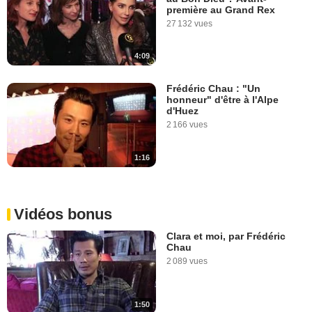
première au Grand Rex
27 132 vues
4:09
Frédéric Chau : "Un
honneur" d'être à l'Alpe
d'Huez
2 166 vues
1:16
Vidéos bonus
Clara et moi, par Frédéric
Chau
2 089 vues
1:50