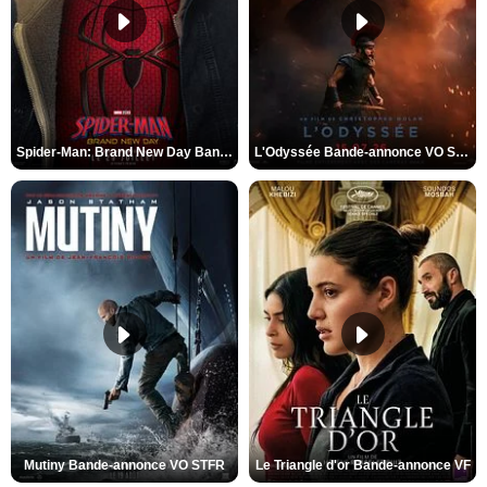
Spider-Man: Brand New Day Bande-annonce VO STFR
L'Odyssée Bande-annonce VO STFR
Mutiny Bande-annonce VO STFR
Le Triangle d'or Bande-annonce VF