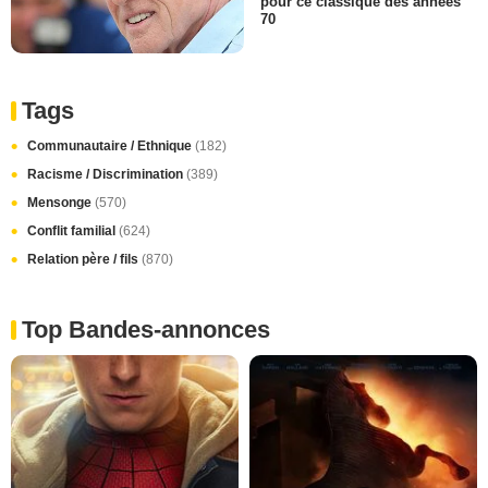
pour ce classique des années
70
Tags
Communautaire / Ethnique
(182)
Racisme / Discrimination
(389)
Mensonge
(570)
Conflit familial
(624)
Relation père / fils
(870)
Top Bandes-annonces