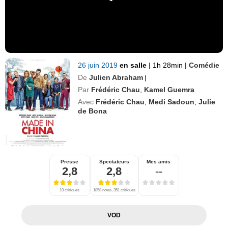
26 juin 2019
en salle
|
1h 28min
|
Comédie
De
Julien Abraham
|
Par
Frédéric Chau
,
Kamel Guemra
Avec
Frédéric Chau
,
Medi Sadoun
,
Julie
de Bona
Presse
Spectateurs
Mes amis
2,8
2,8
--
10 critiques
1858 notes, 351 critiques
VOD