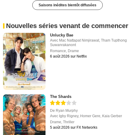
Saisons inédites bientôt diffusées
Nouvelles séries venant de commencer
Unlucky Bae
Avec
Mac Nattapat Nimjirawat
,
Tham Tupthong
Suwanrakanont
Romance
,
Drame
6 août 2026 sur Netflix
The Shards
De
Ryan Murphy
Avec
Igby Rigney
,
Homer Gere
,
Kaia Gerber
Drame
,
Thriller
5 août 2026 sur FX Networks