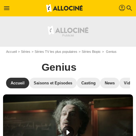
profil
menu
search
Accueil
Séries
Séries TV les plus populaires
Séries Biopic
Genius
Genius
Accueil
Saisons et Episodes
Casting
News
Vidéo