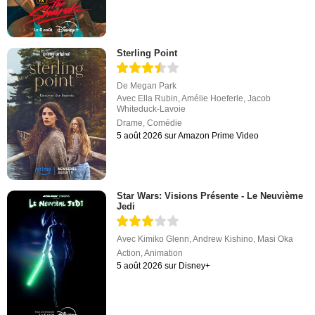
Sterling Point
De
Megan Park
Avec
Ella Rubin
,
Amélie Hoeferle
,
Jacob
Whiteduck-Lavoie
Drame
,
Comédie
5 août 2026 sur Amazon Prime Video
Star Wars: Visions Présente - Le Neuvième
Jedi
Avec
Kimiko Glenn
,
Andrew Kishino
,
Masi Oka
Action
,
Animation
5 août 2026 sur Disney+