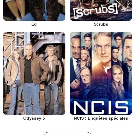
Ed
Scrubs
Odyssey 5
NCIS : Enquêtes spéciales