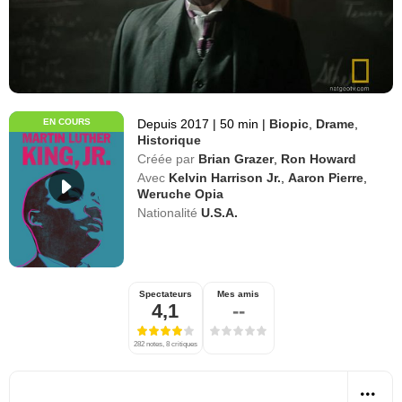
EN COURS
Depuis 2017
|
50 min
|
Biopic
,
Drame
,
Historique
Créée par
Brian Grazer
,
Ron Howard
Avec
Kelvin Harrison Jr.
,
Aaron Pierre
,
Weruche Opia
Nationalité
U.S.A.
Spectateurs
Mes amis
4,1
--
282 notes, 8 critiques