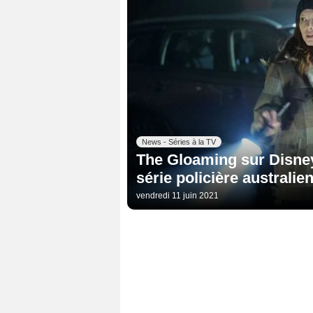
News - Séries à la TV
The Gloaming sur Disney+
série policière australie
vendredi 11 juin 2021