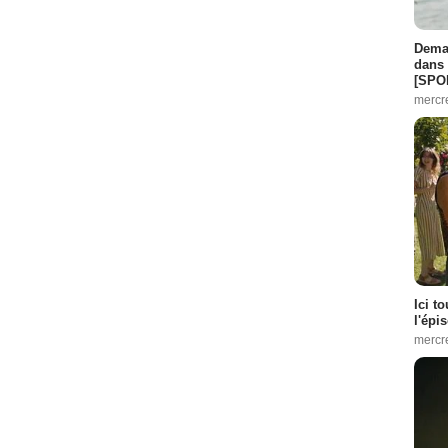
Demai
dans 
[SPO
mercr
Ici t
l'épi
mercr