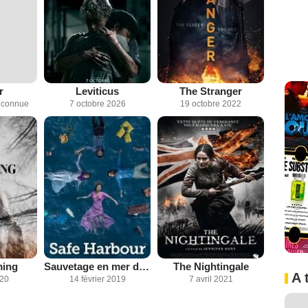
r
Leviticus
The Stranger
inconnue
7 octobre 2026
19 octobre 2022
ming
Sauvetage en mer de Timor
The Nightingale
A 
020
14 février 2019
7 avril 2021