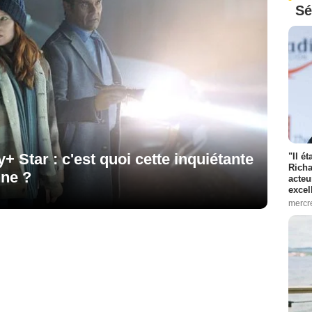
Sé
 Star : c'est quoi cette inquiétante
"Il é
Richa
nne ?
acteu
excel
mercr