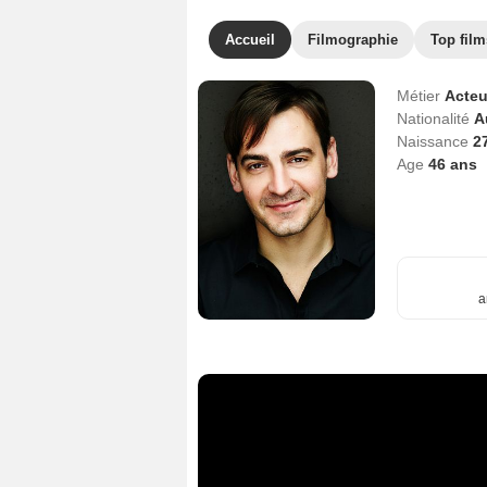
Accueil
Filmographie
Top film
Métier
Acteu
Nationalité
A
Naissance
27
Age
46
ans
a