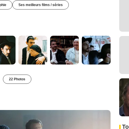
phie
Ses meilleurs films / séries
22 Photos
To