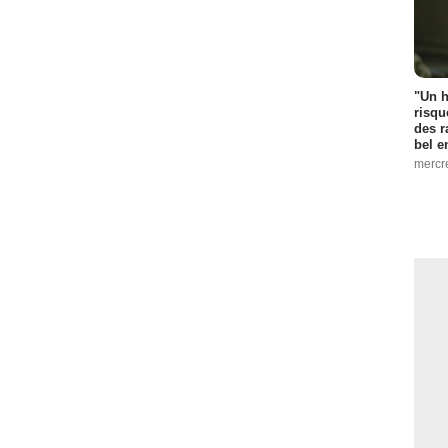
"Un h
risqu
des r
bel 
mercr