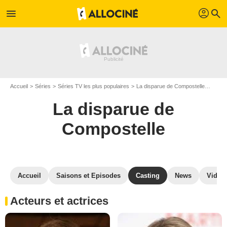
profil
menu
search
Accueil
Séries
Séries TV les plus populaires
La disparue de Compostelle
La di
La disparue de
Compostelle
Accueil
Saisons et Episodes
Casting
News
Vidéo
Acteurs et actrices