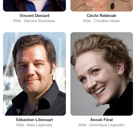
Vincent Deniard
Cécile Rebboah
Rôle : Gerome Rousseau
Rôle : Christine Vivian
Sébastien Libessart
Anouk Féral
Rôle : Alain Legendre
Rôle : Dominique Legendre