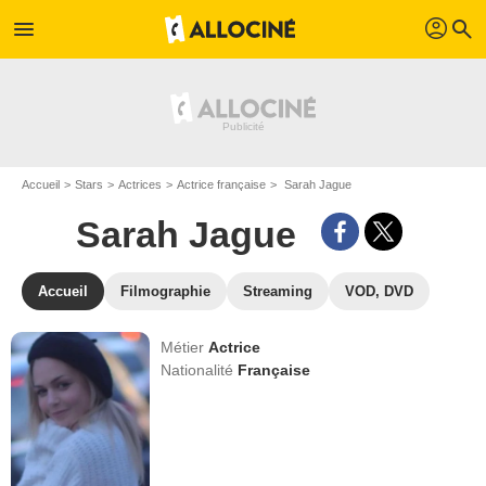
profil
menu
search
Accueil
Stars
Actrices
Actrice française
Sarah Jague
Sarah Jague
Accueil
Filmographie
Streaming
VOD, DVD
Métier
Actrice
Nationalité
Française