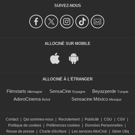
SUIVEZ-NOUS
ALLOCINÉ SUR MOBILE
ALLOCINÉ À L'ÉTRANGER
Filmstarts
SensaCine
Beyazperde
Allemagne
Espagne
Turquie
AdoroCinema
Sensacine México
Brésil
Mexique
Contact
|
Qui sommes-nous
|
Recrutement
|
Publicité
|
CGU
|
CGV
|
Politique de cookies
|
Préférences cookies
|
Données Personnelles
|
Revue de presse
|
Charte d'écriture
|
Les services AlloCiné
|
Gérer Utiq