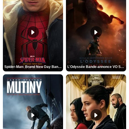
Spider-Man: Brand New Day Bande-annonce VO STFR
L'Odyssée Bande-annonce VO STFR