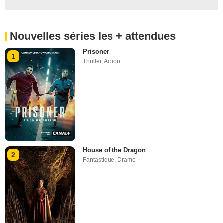
Nouvelles séries les + attendues
Prisoner
1
Thriller
,
Action
House of the Dragon
2
Fantastique
,
Drame