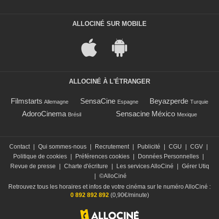
ALLOCINÉ SUR MOBILE
ALLOCINÉ À L'ÉTRANGER
Filmstarts
SensaCine
Beyazperde
Allemagne
Espagne
Turquie
AdoroCinema
Sensacine México
Brésil
Mexique
Contact
|
Qui sommes-nous
|
Recrutement
|
Publicité
|
CGU
|
CGV
|
Politique de cookies
|
Préférences cookies
|
Données Personnelles
|
Revue de presse
|
Charte d'écriture
|
Les services AlloCiné
|
Gérer Utiq
|
©AlloCiné
Retrouvez tous les horaires et infos de votre cinéma sur le numéro AlloCiné :
0 892 892 892
(0,90€/minute)