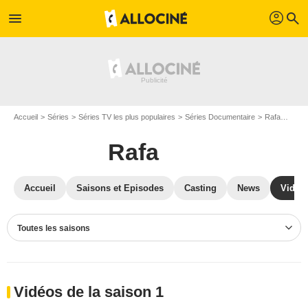
profil
menu
search
Accueil
Séries
Séries TV les plus populaires
Séries Documentaire
Rafa
Vidé
Rafa
Accueil
Saisons et Episodes
Casting
News
Vidéo
Toutes les saisons
Vidéos de la saison 1