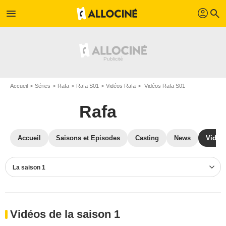
profil
menu
search
Accueil
Séries
Rafa
Rafa S01
Vidéos Rafa
Vidéos Rafa S01
Rafa
Accueil
Saisons et Episodes
Casting
News
Vidéo
La saison 1
Vidéos de la saison 1