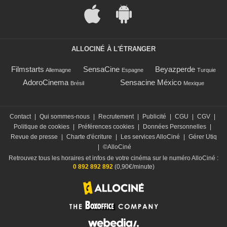
ALLOCINÉ À L'ÉTRANGER
Filmstarts
SensaCine
Beyazperde
Allemagne
Espagne
Turquie
AdoroCinema
Sensacine México
Brésil
Mexique
Contact
|
Qui sommes-nous
|
Recrutement
|
Publicité
|
CGU
|
CGV
|
Politique de cookies
|
Préférences cookies
|
Données Personnelles
|
Revue de presse
|
Charte d'écriture
|
Les services AlloCiné
|
Gérer Utiq
|
©AlloCiné
Retrouvez tous les horaires et infos de votre cinéma sur le numéro AlloCiné :
0 892 892 892
(0,90€/minute)