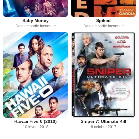
Baby Money
Spiked
Date de sortie inconnue
Date de sortie inconnue
Hawaii Five-0 (2010)
Sniper 7: Ultimate Kill
10 février 2018
8 octobre 2017