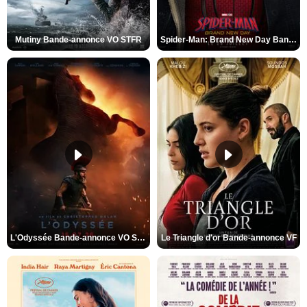
Mutiny Bande-annonce VO STFR
Spider-Man: Brand New Day Bande-annonce VO STFR
L'Odyssée Bande-annonce VO STFR
Le Triangle d'or Bande-annonce VF