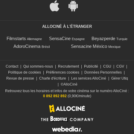
ALLOCINÉ À L'ÉTRANGER
Filmstarts
SensaCine
Beyazperde
Allemagne
Espagne
Turquie
AdoroCinema
Sensacine México
Brésil
Mexique
Contact
|
Qui sommes-nous
|
Recrutement
|
Publicité
|
CGU
|
CGV
|
Politique de cookies
|
Préférences cookies
|
Données Personnelles
|
Revue de presse
|
Charte d'écriture
|
Les services AlloCiné
|
Gérer Utiq
|
©AlloCiné
Retrouvez tous les horaires et infos de votre cinéma sur le numéro AlloCiné :
0 892 892 892
(0,90€/minute)