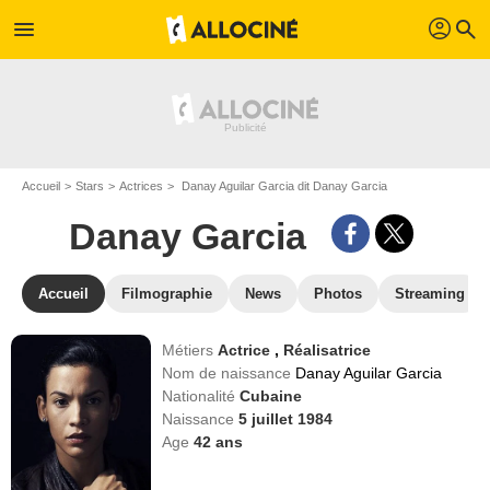
profil
menu
search
Accueil
Stars
Actrices
Danay Aguilar Garcia dit Danay Garcia
Danay Garcia
Accueil
Filmographie
News
Photos
Streaming
Métiers
Actrice
,
Réalisatrice
Nom de naissance
Danay Aguilar Garcia
Nationalité
Cubaine
Naissance
5 juillet 1984
Age
42
ans