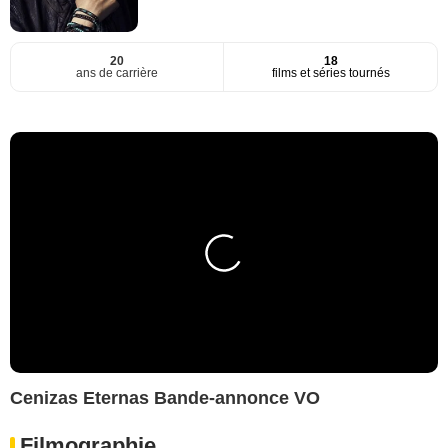
20
18
ans de carrière
films et séries tournés
Cenizas Eternas Bande-annonce VO
Filmographie