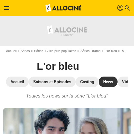
profil
menu
search
Accueil
Séries
Séries TV les plus populaires
Séries Drame
L'or bleu
Actualité de la série L'or bleu
L'or bleu
Accueil
Saisons et Episodes
Casting
News
Vidéo
Toutes les news sur la série "L'or bleu"