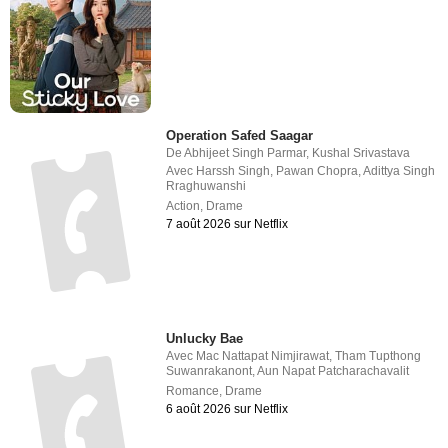
Operation Safed Saagar
De
Abhijeet Singh Parmar
,
Kushal Srivastava
Avec
Harssh Singh
,
Pawan Chopra
,
Adittya Singh
Rraghuwanshi
Action
,
Drame
7 août 2026 sur Netflix
Unlucky Bae
Avec
Mac Nattapat Nimjirawat
,
Tham Tupthong
Suwanrakanont
,
Aun Napat Patcharachavalit
Romance
,
Drame
6 août 2026 sur Netflix