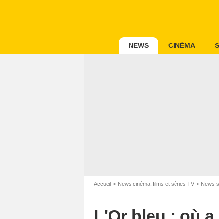
NEWS
CINÉMA
S
Accueil
News cinéma, films et séries TV
News s
L'Or bleu : où a