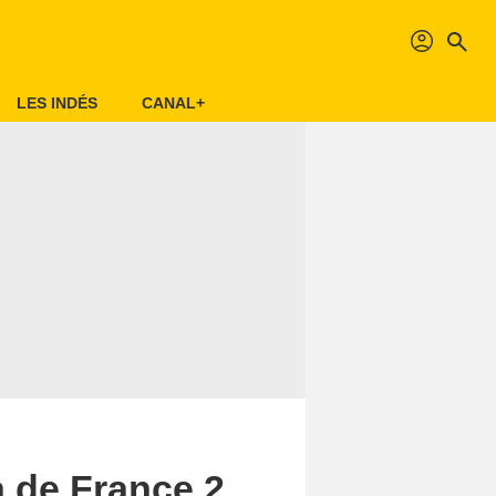
profil
search
LES INDÉS
CANAL+
a de France 2