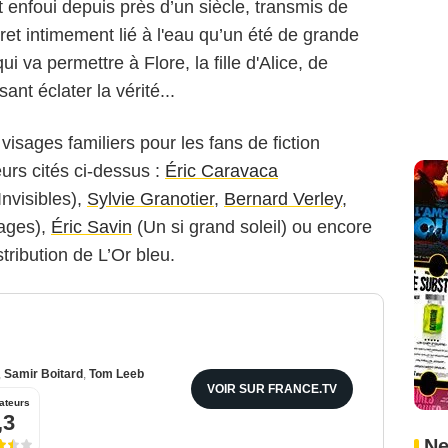
 enfoui depuis près d’un siècle, transmis de
et intimement lié à l'eau qu’un été de grande
ui va permettre à Flore, la fille d'Alice, de
ant éclater la vérité...
isages familiers pour les fans de fiction
eurs cités ci-dessus :
Éric Caravaca
nvisibles),
Sylvie Granotier
,
Bernard Verley
,
ages),
Éric Savin
(Un si grand soleil) ou encore
tribution de L’Or bleu.
,
Samir Boitard
,
Tom Leeb
VOIR SUR FRANCE.TV
ateurs
,3
Ne