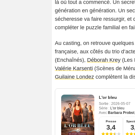
là où tout a commencé. Un secret
génération en génération. Un secr
sécheresse va faire ressurgir, et q
compléter le puzzle familial en fais
Au casting, on retrouve quelques v
française, aux côtés du trio d’act
(Enchaînés),
Déborah Krey
(Les I
Valérie Karsenti
(Scènes de Mén
Guilaine Londez
complètent la dis
L'or bleu
Sortie :
2026-05-07
Série :
L'or bleu
Avec
Barbara Probst
Presse
Spect
3,4
3