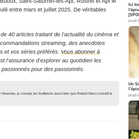
uoux, Saint-Saturnin-lès-Apt, Rustrel et Apt le
Ici t
lé entre mars et juillet 2025. De véritables
l'épi
[SPO
jeudi 
 de 40 articles traitant de l’actualité du cinéma et
 recommandations streaming, des anecdotes
ms et vos séries préférés.
Vous abonner à
st l’assurance d’explorer au quotidien les
s passionnés pour des passionnés.
Un Si
l’épi
tor Newman, je connais les feuilletons aussi bien que Roland Marci connaît le
jeudi 