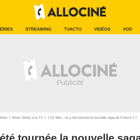
ÉRIES
STREAMING
TVACTU
VIDÉOS
VOD
éries
News Séries à la TV
L'Or bleu : où a été tournée la nouvelle saga de France 2 ?
 été tournée la nouvelle sag