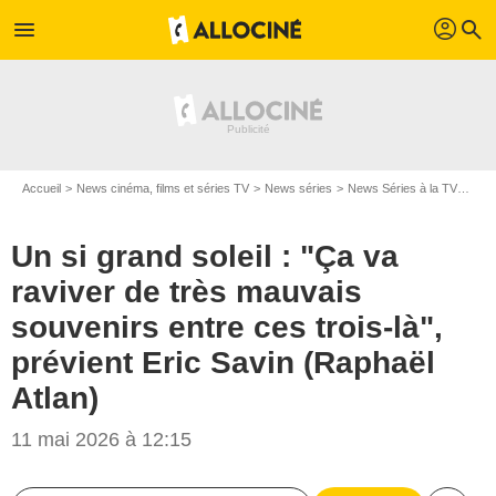
profil
menu
search
Accueil
News cinéma, films et séries TV
News séries
News Séries à la TV
Un s
Un si grand soleil : "Ça va
raviver de très mauvais
souvenirs entre ces trois-là",
prévient Eric Savin (Raphaël
Atlan)
11 mai 2026 à 12:15