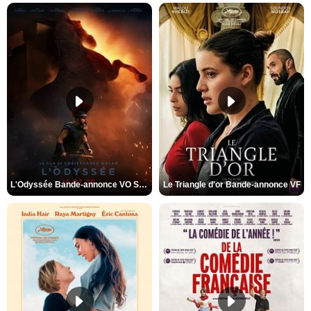
L'Odyssée Bande-annonce VO STFR
Le Triangle d'or Bande-annonce VF