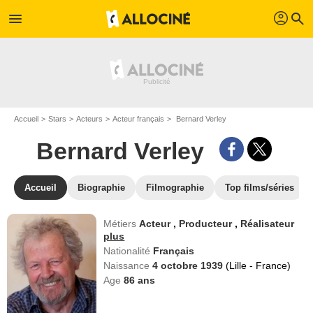
profil
menu
search
Accueil
Stars
Acteurs
Acteur français
Bernard Verley
Bernard Verley
Accueil
Biographie
Filmographie
Top films/séries
Métiers
Acteur
,
Producteur
,
Réalisateur
plus
Nationalité
Français
Naissance
4 octobre 1939
(Lille - France)
Age
86
ans