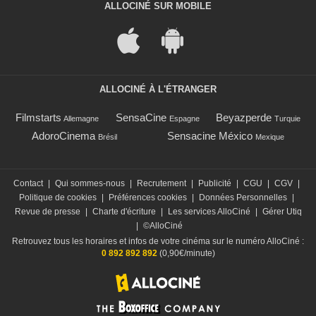
ALLOCINÉ SUR MOBILE
ALLOCINÉ À L'ÉTRANGER
Filmstarts
SensaCine
Beyazperde
Allemagne
Espagne
Turquie
AdoroCinema
Sensacine México
Brésil
Mexique
Contact
|
Qui sommes-nous
|
Recrutement
|
Publicité
|
CGU
|
CGV
|
Politique de cookies
|
Préférences cookies
|
Données Personnelles
|
Revue de presse
|
Charte d'écriture
|
Les services AlloCiné
|
Gérer Utiq
|
©AlloCiné
Retrouvez tous les horaires et infos de votre cinéma sur le numéro AlloCiné :
0 892 892 892
(0,90€/minute)