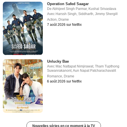
Operation Safed Saagar
De
Abhijeet Singh Parmar
,
Kushal Srivastava
Avec
Harssh Singh
,
Siddharth
,
Jimmy Shergill
Action
,
Drame
7 août 2026 sur Netflix
Unlucky Bae
Avec
Mac Nattapat Nimjirawat
,
Tham Tupthong
Suwanrakanont
,
Aun Napat Patcharachavalit
Romance
,
Drame
6 août 2026 sur Netflix
Nouvelles séries en ce moment à la TV