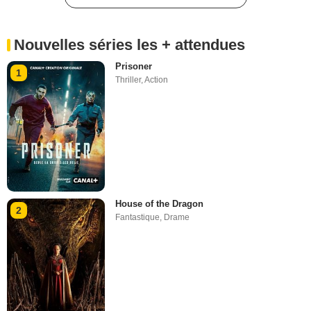
Nouvelles séries les + attendues
Prisoner
1
Thriller
,
Action
House of the Dragon
2
Fantastique
,
Drame