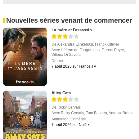
Nouvelles séries venant de commencer
La mère et l'assassin
De
Alexandra Echkenazi
,
Franck Ollivier
Avec
Hélène de Fougerolles
,
Florent Peyre
,
Vittoria Di Savoia
Drame
7 août 2026 sur France.TV
Alley Cats
De
Ricky Gervais
Avec
Ricky Gervais
,
Tom Basden
,
Andrew Brooke
Animation
,
Comédie
7 août 2026 sur Netflix