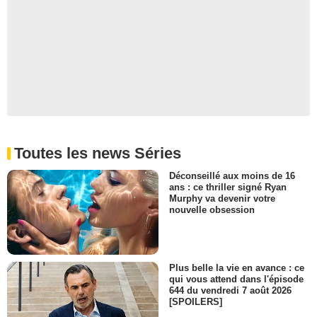
- 1 Episode :
7
Magali Lerbey
Greffier
- 1 Episode :
5
Gilbert Traina
Mathias Ravanel
- 1 Episode :
1
Francesca Giuliano
Pia Costa
- 1 Episode :
6
Toutes les news Séries
Benjamin Robert
Gendarme SEQ 413
Déconseillé aux moins de 16
- 1 Episode :
4
ans : ce thriller signé Ryan
Denise Paillard
Murphy va devenir votre
Sofia Costa 1986-89
nouvelle obsession
- 1 Episode :
6
Thomas Mora
Contremaître Rondeau
- 1 Episode :
4
Plus belle la vie en avance : ce
qui vous attend dans l'épisode
Paul Fructus
644 du vendredi 7 août 2026
Père Rochas 1986-89
[SPOILERS]
- 1 Episode :
3