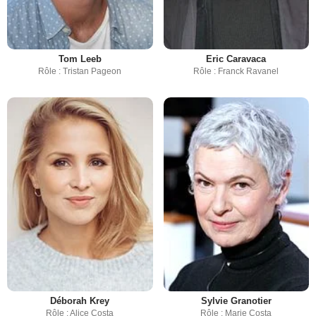
Tom Leeb
Eric Caravaca
Rôle : Tristan Pageon
Rôle : Franck Ravanel
Déborah Krey
Sylvie Granotier
Rôle : Alice Costa
Rôle : Marie Costa