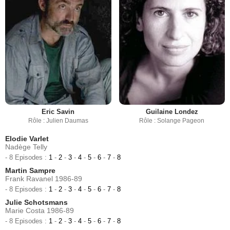
Eric Savin
Guilaine Londez
Rôle : Julien Daumas
Rôle : Solange Pageon
Elodie Varlet
Nadège Telly
- 8 Episodes :
1
-
2
-
3
-
4
-
5
-
6
-
7
-
8
Martin Sampre
Frank Ravanel 1986-89
- 8 Episodes :
1
-
2
-
3
-
4
-
5
-
6
-
7
-
8
Julie Schotsmans
Marie Costa 1986-89
- 8 Episodes :
1
-
2
-
3
-
4
-
5
-
6
-
7
-
8