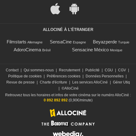
ALLOCINÉ À L'ÉTRANGER
Filmstarts
SensaCine
Beyazperde
Allemagne
Espagne
Turquie
AdoroCinema
Sensacine México
Brésil
Mexique
Contact
|
Qui sommes-nous
|
Recrutement
|
Publicité
|
CGU
|
CGV
|
Politique de cookies
|
Préférences cookies
|
Données Personnelles
|
Revue de presse
|
Charte d'écriture
|
Les services AlloCiné
|
Gérer Utiq
|
©AlloCiné
Retrouvez tous les horaires et infos de votre cinéma sur le numéro AlloCiné :
0 892 892 892
(0,90€/minute)