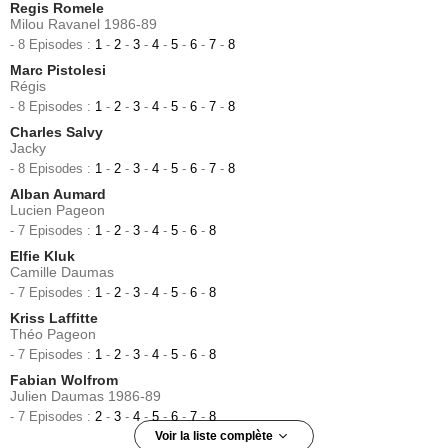
Regis Romele
Milou Ravanel 1986-89
- 8 Episodes :
1
-
2
-
3
-
4
-
5
-
6
-
7
-
8
Marc Pistolesi
Régis
- 8 Episodes :
1
-
2
-
3
-
4
-
5
-
6
-
7
-
8
Charles Salvy
Jacky
- 8 Episodes :
1
-
2
-
3
-
4
-
5
-
6
-
7
-
8
Alban Aumard
Lucien Pageon
- 7 Episodes :
1
-
2
-
3
-
4
-
5
-
6
-
8
Elfie Kluk
Camille Daumas
- 7 Episodes :
1
-
2
-
3
-
4
-
5
-
6
-
8
Kriss Laffitte
Théo Pageon
- 7 Episodes :
1
-
2
-
3
-
4
-
5
-
6
-
8
Fabian Wolfrom
Julien Daumas 1986-89
- 7 Episodes :
2
-
3
-
4
-
5
-
6
-
7
-
8
Voir la liste complète