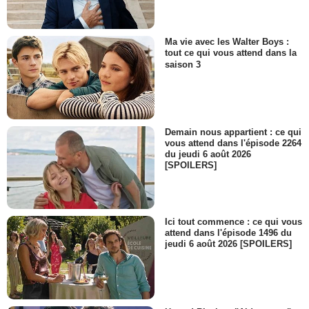
Patrick Mollo
Prêtre Vallouans 1986-89
- 1 Episode :
3
Ma vie avec les Walter Boys :
Florence Mestais
tout ce qui vous attend dans la
Daniela 1940
saison 3
- 1 Episode :
8
Faïza Tabti-Vandenberghe
Nour leader agricole
- 1 Episode :
1
Demain nous appartient : ce qui
Romain Rionnet
vous attend dans l'épisode 2264
Guido 1940
du jeudi 6 août 2026
- 1 Episode :
8
[SPOILERS]
Ici tout commence : ce qui vous
attend dans l'épisode 1496 du
jeudi 6 août 2026 [SPOILERS]