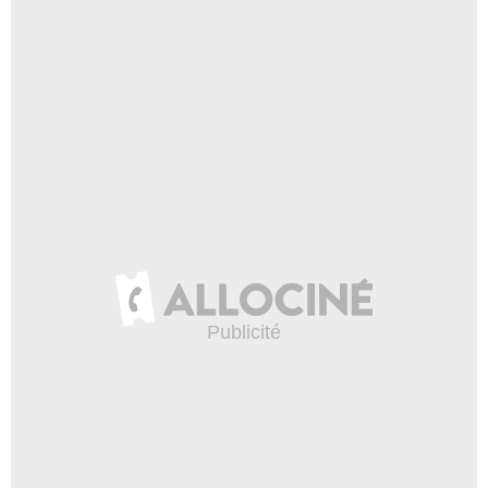
- 3 Episodes :
2
-
3
-
8
Théo Ceysson
Milou 1942
- 3 Episodes :
1
-
2
-
8
Philippe Capel
Cazal
- 2 Episodes :
4
-
5
Elisabeth Beltram
Employée de maison Ravanel
- 2 Episodes :
1
-
4
Thibault Villette
Brice
- 2 Episodes :
1
-
2
Farida Rahouadj
Samira Najar
- 2 Episodes :
2
-
8
Romain Company
Fredo
- 2 Episodes :
1
-
2
Gwendal Kerdelhue
Gendarme