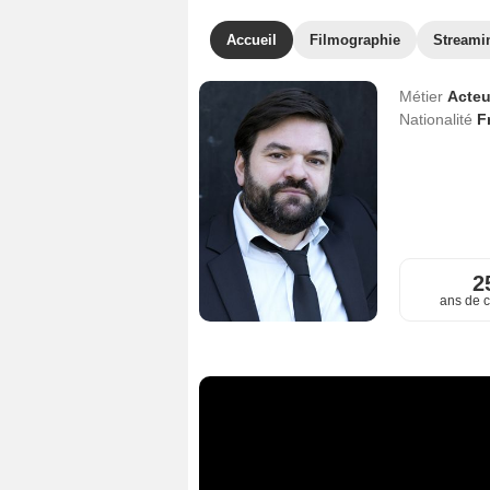
Accueil
Filmographie
Streami
Métier
Acteu
Nationalité
F
2
ans de c