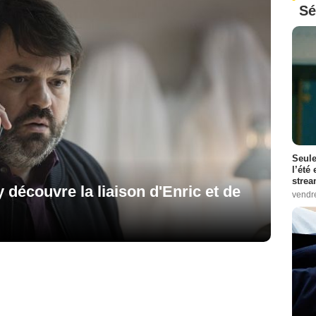
Sé
Seule
l’été
stre
 découvre la liaison d'Enric et de
vendr