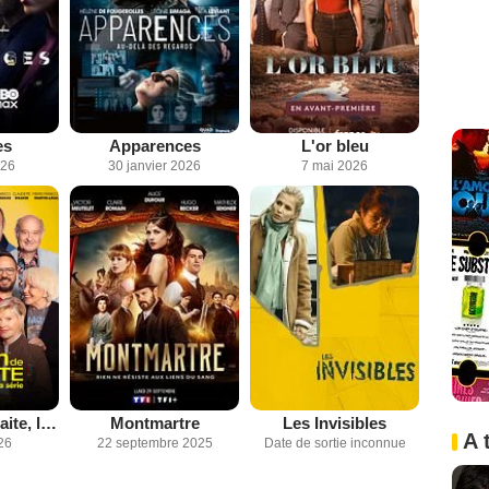
es
Apparences
L'or bleu
026
30 janvier 2026
7 mai 2026
Maison de retraite, la série
Montmartre
Les Invisibles
A 
26
22 septembre 2025
Date de sortie inconnue