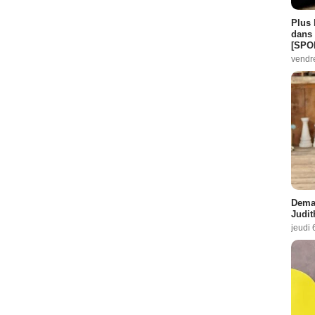
Plus 
dans 
[SPO
vendr
Demai
Judit
jeudi 