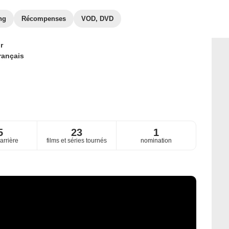
ng
Récompenses
VOD, DVD
r
rançais
5
23
1
arrière
films et séries tournés
nomination