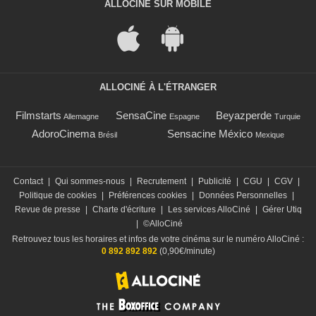
ALLOCINÉ SUR MOBILE
ALLOCINÉ À L'ÉTRANGER
Filmstarts
SensaCine
Beyazperde
Allemagne
Espagne
Turquie
AdoroCinema
Sensacine México
Brésil
Mexique
Contact
|
Qui sommes-nous
|
Recrutement
|
Publicité
|
CGU
|
CGV
|
Politique de cookies
|
Préférences cookies
|
Données Personnelles
|
Revue de presse
|
Charte d'écriture
|
Les services AlloCiné
|
Gérer Utiq
|
©AlloCiné
Retrouvez tous les horaires et infos de votre cinéma sur le numéro AlloCiné :
0 892 892 892
(0,90€/minute)