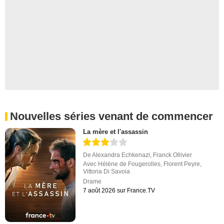
Nouvelles séries venant de commencer
La mère et l'assassin
De
Alexandra Echkenazi
,
Franck Ollivier
Avec
Hélène de Fougerolles
,
Florent Peyre
,
Vittoria Di Savoia
Drame
7 août 2026 sur France.TV