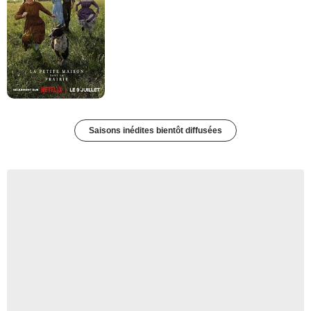
Saisons inédites bientôt diffusées