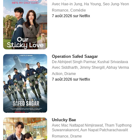
Avec
Hae-in Jung
,
Ha Young
,
Seo Jung-Yeon
Romance
,
Comédie
7 août 2026 sur Netflix
Operation Safed Saagar
De
Abhijeet Singh Parmar
,
Kushal Srivastava
Avec
Siddharth
,
Jimmy Shergill
,
Abhay Verma
Action
,
Drame
7 août 2026 sur Netflix
Unlucky Bae
Avec
Mac Nattapat Nimjirawat
,
Tham Tupthong
Suwanrakanont
,
Aun Napat Patcharachavalit
Romance
,
Drame