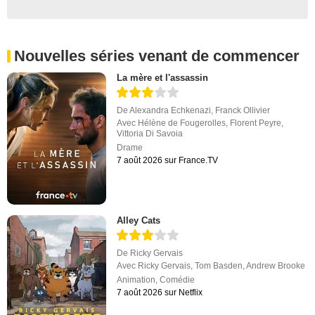
Nouvelles séries venant de commencer
La mère et l'assassin
De
Alexandra Echkenazi
,
Franck Ollivier
Avec
Hélène de Fougerolles
,
Florent Peyre
,
Vittoria Di Savoia
Drame
7 août 2026 sur France.TV
Alley Cats
De
Ricky Gervais
Avec
Ricky Gervais
,
Tom Basden
,
Andrew Brooke
Animation
,
Comédie
7 août 2026 sur Netflix