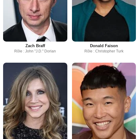
Zach Braff
Donald Faison
Rôle : John "J.D." Dorian
Rôle : Christopher Turk