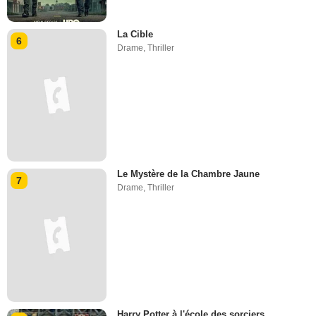
La Cible
6
Drame
,
Thriller
Le Mystère de la Chambre Jaune
7
Drame
,
Thriller
Harry Potter à l'école des sorciers