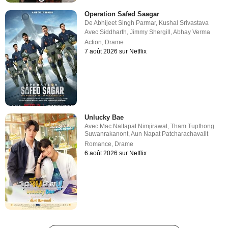
Operation Safed Saagar
De
Abhijeet Singh Parmar
,
Kushal Srivastava
Avec
Siddharth
,
Jimmy Shergill
,
Abhay Verma
Action
,
Drame
7 août 2026 sur Netflix
Unlucky Bae
Avec
Mac Nattapat Nimjirawat
,
Tham Tupthong
Suwanrakanont
,
Aun Napat Patcharachavalit
Romance
,
Drame
6 août 2026 sur Netflix