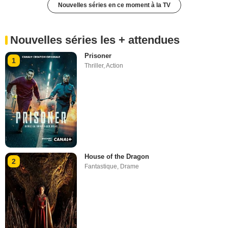
Nouvelles séries en ce moment à la TV
Nouvelles séries les + attendues
Prisoner
1
Thriller
,
Action
House of the Dragon
2
Fantastique
,
Drame