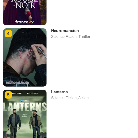
Neuromancien
4
Science Fiction
,
Thriller
Lanterns
5
Science Fiction
,
Action