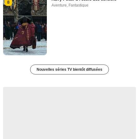
8
Aventure
,
Fantastique
Nouvelles séries TV bientôt diffusées