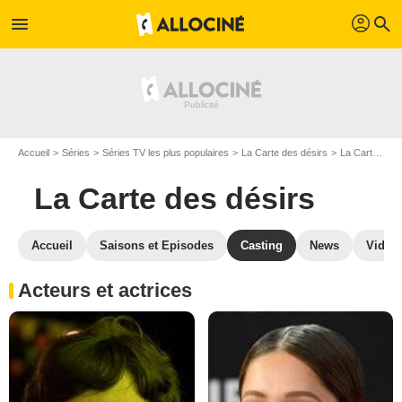
profil
menu
search
Accueil
Séries
Séries TV les plus populaires
La Carte des désirs
La Carte des désirs S01
La Carte des désirs
Accueil
Saisons et Episodes
Casting
News
Vidéo
Acteurs et actrices