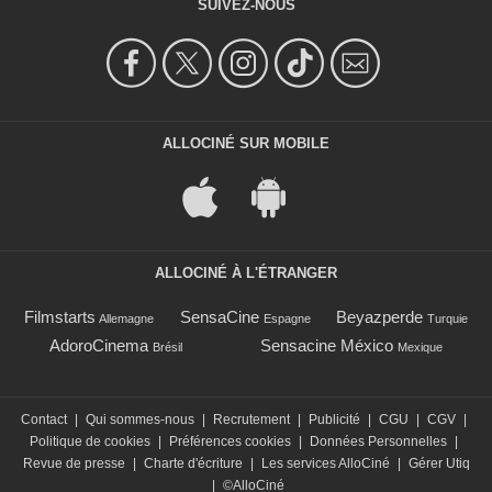
SUIVEZ-NOUS
ALLOCINÉ SUR MOBILE
ALLOCINÉ À L'ÉTRANGER
Filmstarts
SensaCine
Beyazperde
Allemagne
Espagne
Turquie
AdoroCinema
Sensacine México
Brésil
Mexique
Contact
|
Qui sommes-nous
|
Recrutement
|
Publicité
|
CGU
|
CGV
|
Politique de cookies
|
Préférences cookies
|
Données Personnelles
|
Revue de presse
|
Charte d'écriture
|
Les services AlloCiné
|
Gérer Utiq
|
©AlloCiné