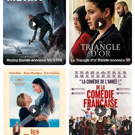
Mutiny Bande-annonce VO STFR
Le Triangle d'or Bande-annonce VF