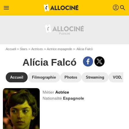
profil
menu
search
Accueil
Stars
Actrices
Actrice espagnole
Alícia Falcó
Alícia Falcó
Accueil
Filmographie
Photos
Streaming
VOD, DV
Métier
Actrice
Nationalité
Espagnole