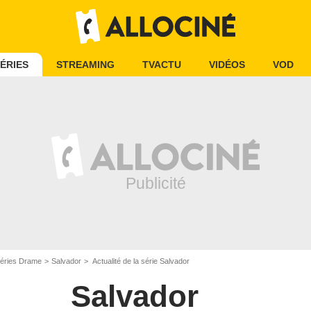
ÉRIES
STREAMING
TVACTU
VIDÉOS
VOD
éries Drame
Salvador
Actualité de la série Salvador
Salvador