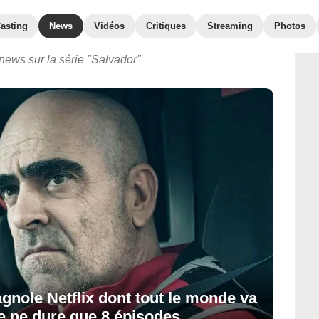
asting
News
Vidéos
Critiques
Streaming
Photos
news sur la série "Salvador"
agnole Netflix dont tout le monde va
le ne dure que 8 épisodes