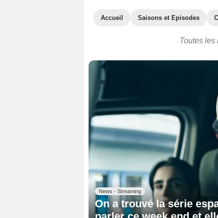
Accueil
Saisons et Episodes
C
Toutes les 
News - Streaming
On a trouvé la série esp
parler ce week end et el