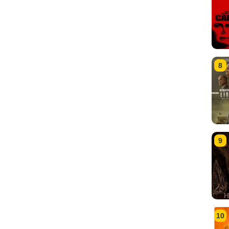
8
9
10