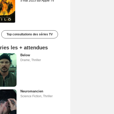
5 mai 2023 sur Apple TV
Top consultations des séries TV
ries les + attendues
Below
Drame
,
Thriller
Neuromancien
Science Fiction
,
Thriller