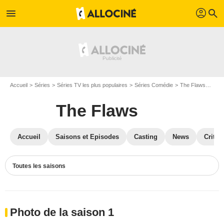
profil
menu
search
Accueil
Séries
Séries TV les plus populaires
Séries Comédie
The Flaws
Phot
The Flaws
Accueil
Saisons et Episodes
Casting
News
Critiq
Toutes les saisons
Photo de la saison 1