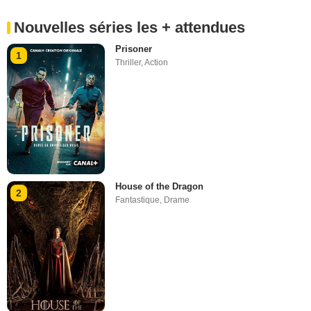
Nouvelles séries les + attendues
Prisoner
1
Thriller
,
Action
House of the Dragon
2
Fantastique
,
Drame