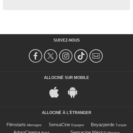
SUIVEZ-NOUS
ALLOCINÉ SUR MOBILE
ALLOCINÉ À L'ÉTRANGER
Filmstarts
SensaCine
Beyazperde
Allemagne
Espagne
Turquie
AdoroCinema
Sensacine México
Brésil
Mexique