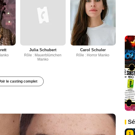
rett
Julia Schubert
Carol Schuler
Manko
Rôle : Mauerblümchen
Rôle : Horror Manko
Manko
Voir le casting complet
Sé
1