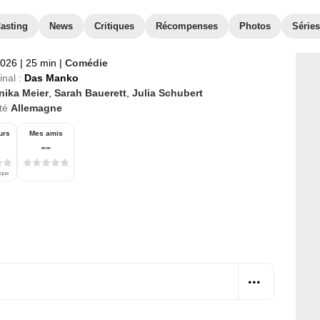
asting
News
Critiques
Récompenses
Photos
Séries
2026
|
25 min
|
Comédie
inal :
Das Manko
nika Meier
,
Sarah Bauerett
,
Julia Schubert
té
Allemagne
urs
Mes amis
--
ique