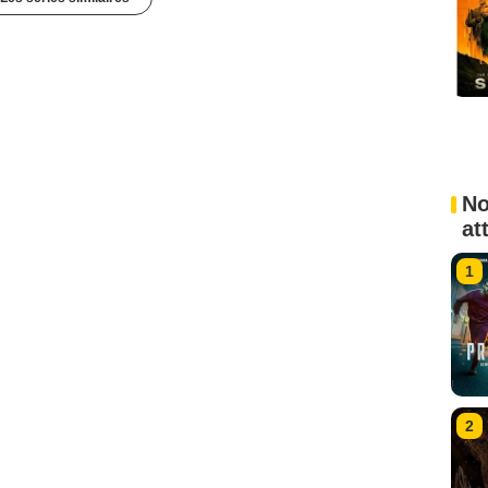
No
at
1
2