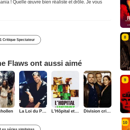
nia ! Quelle œuvre bien réaliste et drôle. Je vous
8
1 Critique Spectateur
he Flaws ont aussi aimé
9
hollen
Division criminelle
La Loi du Puma
L'Hôpital et Ses Fantômes
10
Les séries similaires