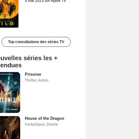
5 mai 2023 sur Apple TV
Top consultations des séries TV
uvelles séries les +
tendues
Prisoner
Thriller
,
Action
House of the Dragon
Fantastique
,
Drame