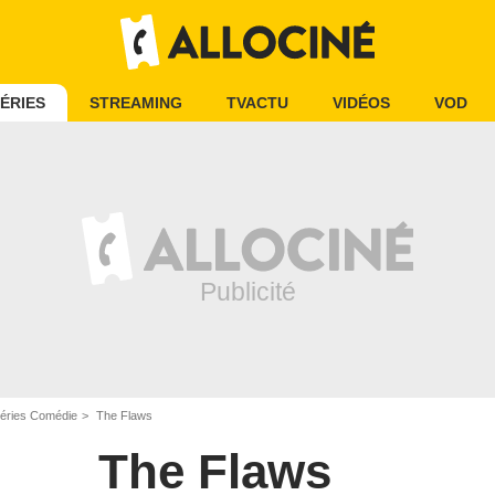
ÉRIES
STREAMING
TVACTU
VIDÉOS
VOD
éries Comédie
The Flaws
The Flaws