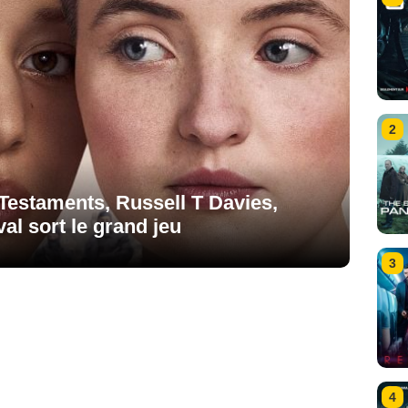
2
Testaments, Russell T Davies,
val sort le grand jeu
3
4