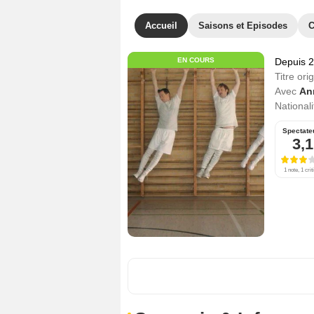
Accueil
Saisons et Episodes
C
EN COURS
Depuis 
Titre orig
Avec
An
Nationali
Spectate
3,1
1 note, 1 crit