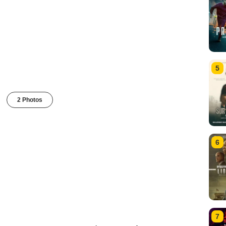
5
2 Photos
6
7